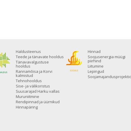
Haldusteenus
Hinnad
Teede ja tänavate hooldus
Soojusenergia müügi
piirhind
Tänavavalgustuse
hooldus
Liitumine
Rannamõisa ja Korvi
Lepingud
kalmistud
Soojamajandusprojekti
Tehnohooldus
Sise- ja välikoristus
Suusarajad Harku vallas
Muruniitmine
Rendipinnad ja üürnikud
Hinnapäring