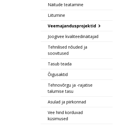
Näitude teatamine
Liitumine
Veemajandusprojektid
Joogivee kvaliteedinäitajad
Tehnilised nõuded ja
soovitused
Tasub teada
Õigusaktid
Tehnovõrgu ja -rajatise
talumise tasu
Asulad ja piirkonnad
Vee hind korduvad
küsimused