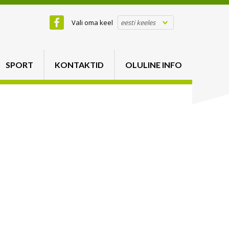
Vali oma keel
eesti keeles
SPORT
KONTAKTID
OLULINE INFO