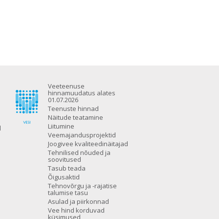
Veeteenuse
hinnamuudatus alates
01.07.2026
Teenuste hinnad
Näitude teatamine
Liitumine
d
Veemajandusprojektid
Joogivee kvaliteedinäitajad
Tehnilised nõuded ja
soovitused
Tasub teada
Õigusaktid
Tehnovõrgu ja -rajatise
talumise tasu
Asulad ja piirkonnad
Vee hind korduvad
küsimused