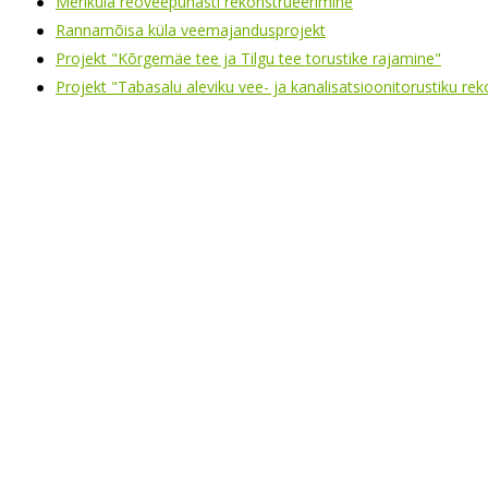
Meriküla reoveepuhasti rekonstrueerimine
Rannamõisa küla veemajandusprojekt
Projekt "Kõrgemäe tee ja Tilgu tee torustike rajamine"
Projekt "Tabasalu aleviku vee- ja kanalisatsioonitorustiku re