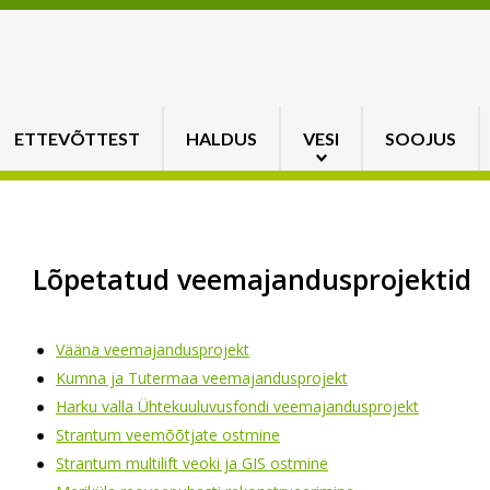
ETTEVÕTTEST
HALDUS
VESI
SOOJUS
Lõpetatud veemajandusprojektid
Vääna veemajandusprojekt
Kumna ja Tutermaa veemajandusprojekt
Harku valla Ühtekuuluvusfondi veemajandusprojekt
Strantum veemõõtjate ostmine
Strantum multilift veoki ja GIS ostmine