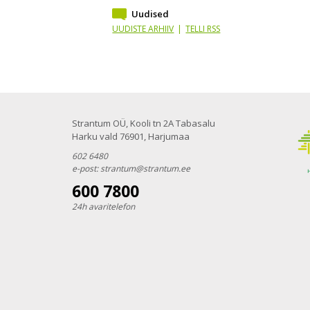
Uudised
UUDISTE ARHIIV
|
TELLI RSS
Strantum OÜ, Kooli tn 2A Tabasalu
Harku vald 76901, Harjumaa
602 6480
e-post:
strantum@strantum.ee
600 7800
24h avaritelefon