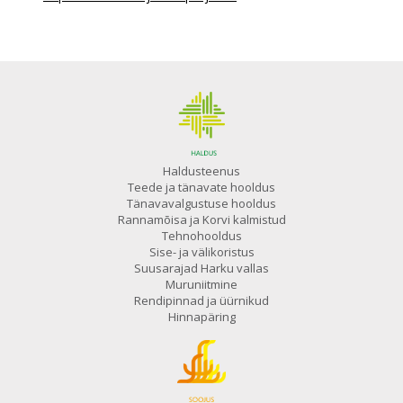
Haldusteenus
Teede ja tänavate hooldus
Tänavavalgustuse hooldus
Rannamõisa ja Korvi kalmistud
Tehnohooldus
Sise- ja välikoristus
Suusarajad Harku vallas
Muruniitmine
Rendipinnad ja üürnikud
Hinnapäring