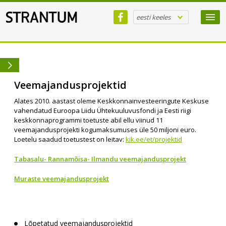
eesti keeles
Veemajandusprojektid
Alates 2010. aastast oleme Keskkonnainvesteeringute Keskuse
vahendatud Euroopa Liidu Ühtekuuluvusfondi ja Eesti riigi
keskkonnaprogrammi toetuste abil ellu viinud 11
veemajandusprojekti kogumaksumuses üle 50 miljoni euro.
Loetelu saadud toetustest on leitav:
kik.ee/et/projektid
Tabasalu- Rannamõisa- Ilmandu veemajandusprojekt
Muraste veemajandusprojekt
Lõpetatud veemajandusprojektid