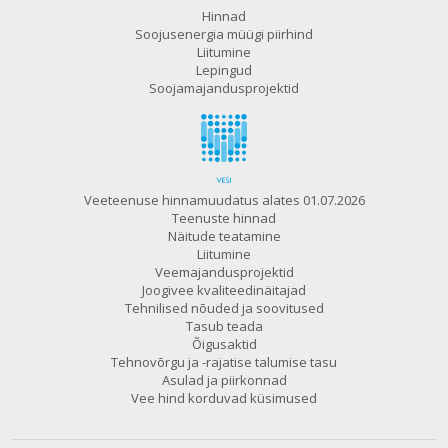
Hinnad
Soojusenergia müügi piirhind
Liitumine
Lepingud
Soojamajandusprojektid
Veeteenuse hinnamuudatus alates 01.07.2026
Teenuste hinnad
Näitude teatamine
Liitumine
Veemajandusprojektid
Joogivee kvaliteedinäitajad
Tehnilised nõuded ja soovitused
Tasub teada
Õigusaktid
Tehnovõrgu ja -rajatise talumise tasu
Asulad ja piirkonnad
Vee hind korduvad küsimused