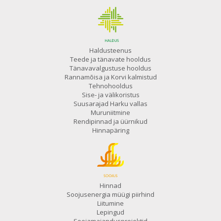
Haldusteenus
Teede ja tänavate hooldus
Tänavavalgustuse hooldus
Rannamõisa ja Korvi kalmistud
Tehnohooldus
Sise- ja välikoristus
Suusarajad Harku vallas
Muruniitmine
Rendipinnad ja üürnikud
Hinnapäring
Hinnad
Soojusenergia müügi piirhind
Liitumine
Lepingud