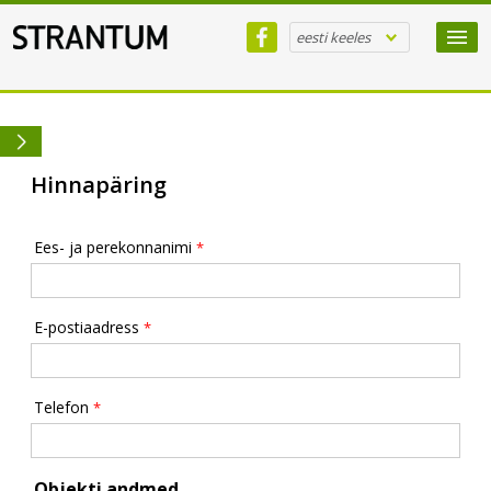
eesti keeles
Hinnapäring
Ees- ja perekonnanimi
*
E-postiaadress
*
Telefon
*
Objekti andmed