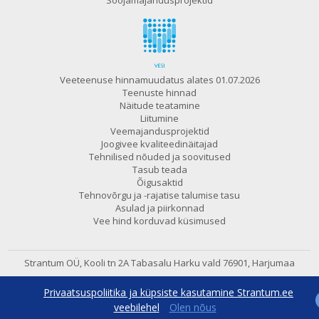
Soojamajandusprojektid
Veeteenuse hinnamuudatus alates 01.07.2026
Teenuste hinnad
Näitude teatamine
Liitumine
Veemajandusprojektid
Joogivee kvaliteedinäitajad
Tehnilised nõuded ja soovitused
Tasub teada
Õigusaktid
Tehnovõrgu ja -rajatise talumise tasu
Asulad ja piirkonnad
Vee hind korduvad küsimused
Strantum OÜ, Kooli tn 2A Tabasalu
Harku vald 76901, Harjumaa
602 6480
e-post:
strantum@strantum.ee
Privaatsuspoliitika ja küpsiste kasutamine Strantum.ee
600 7800
24h avaritelefon
veebilehel
Olen nõus