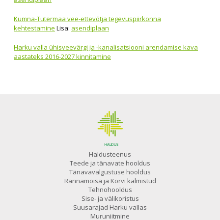
Kumna-Tutermaa vee-ettevõtja tegevuspiirkonna
kehtestamine
Lisa:
asendiplaan
Harku valla ühisveevärgi ja -kanalisatsiooni arendamise kava
aastateks 2016-2027 kinnitamine
Haldusteenus
Teede ja tänavate hooldus
Tänavavalgustuse hooldus
Rannamõisa ja Korvi kalmistud
Tehnohooldus
Sise- ja välikoristus
Suusarajad Harku vallas
Muruniitmine