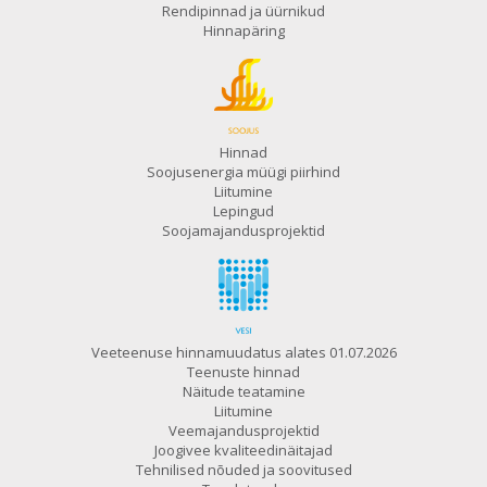
Rendipinnad ja üürnikud
Hinnapäring
Hinnad
Soojusenergia müügi piirhind
Liitumine
Lepingud
Soojamajandusprojektid
Veeteenuse hinnamuudatus alates 01.07.2026
Teenuste hinnad
Näitude teatamine
Liitumine
Veemajandusprojektid
Joogivee kvaliteedinäitajad
Tehnilised nõuded ja soovitused