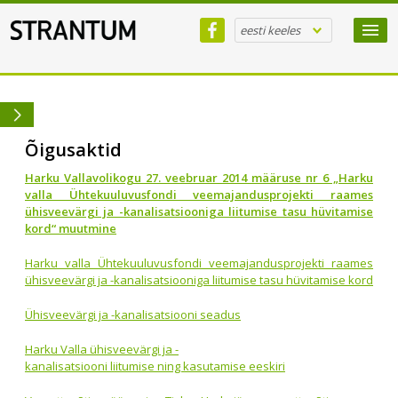
eesti keeles
Õigusaktid
Harku Vallavolikogu 27. veebruar 2014 määruse nr 6 „Harku
valla Ühtekuuluvusfondi veemajandusprojekti raames
ühisveevärgi ja -kanalisatsiooniga liitumise tasu hüvitamise
kord“ muutmine
Harku valla Ühtekuuluvusfondi veemajandusprojekti raames
ühisveevärgi ja -kanalisatsiooniga liitumise tasu hüvitamise kord
Ühisveevärgi ja -kanalisatsiooni seadus
Harku Valla ühisveevärgi ja -
kanalisatsiooni liitumise ning kasutamise eeskiri