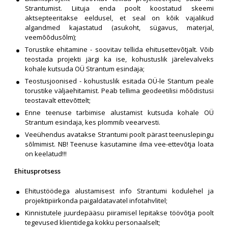
Strantumist. Liituja enda poolt koostatud skeemi
aktsepteeritakse eeldusel, et seal on kõik vajalikud
algandmed kajastatud (asukoht, sügavus, materjal,
veemõõdusõlm);
Torustike ehitamine - soovitav tellida ehitusettevõtjalt. Võib
teostada projekti järgi ka ise, kohustuslik järelevalveks
kohale kutsuda OÜ Strantum esindaja;
Teostusjoonised - kohustuslik esitada OÜ-le Stantum peale
torustike väljaehitamist. Peab tellima geodeetilisi mõõdistusi
teostavalt ettevõttelt;
Enne teenuse tarbimise alustamist kutsuda kohale OÜ
Strantum esindaja, kes plommib veearvesti.
Veeühendus avatakse Strantumi poolt pärast teenuslepingu
sõlmimist. NB! Teenuse kasutamine ilma vee-ettevõtja loata
on keelatud!!!
Ehitusprotsess
Ehitustöödega alustamisest info Strantumi kodulehel ja
projektipiirkonda paigaldatavatel infotahvlitel;
Kinnistutele juurdepääsu piiramisel lepitakse töövõtja poolt
tegevused klientidega kokku personaalselt;