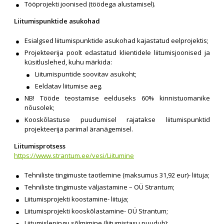
Tööprojekti joonised (töödega alustamisel).
Liitumispunktide asukohad
Esialgsed liitumispunktide asukohad kajastatud eelprojektis;
Projekteerija poolt edastatud klientidele liitumisjoonised ja
küsitluslehed, kuhu märkida:
Liitumispuntide soovitav asukoht;
Eeldatav liitumise aeg.
NB! Tööde teostamise eelduseks 60% kinnistuomanike
nõusolek;
Kooskõlastuse puudumisel rajatakse liitumispunktid
projekteerija parimal äranägemisel.
Liitumisprotsess
https://www.strantum.ee/vesi/Liitumine
Tehniliste tingimuste taotlemine (maksumus 31,92 eur)- liituja;
Tehniliste tingimuste väljastamine – OÜ Strantum;
Liitumisprojekti koostamine- liituja;
Liitumisprojekti kooskõlastamine- OÜ Strantum;
Liitumislepingu sõlmimine (liitumistasu puudub);