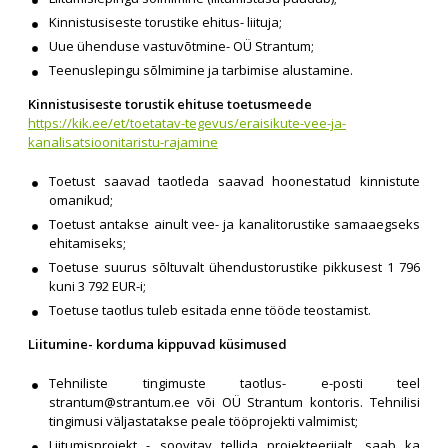
Kinnistusiseste torustike ehitus- liituja;
Uue ühenduse vastuvõtmine- OÜ Strantum;
Teenuslepingu sõlmimine ja tarbimise alustamine.
Kinnistusiseste torustik ehituse toetusmeede
https://kik.ee/et/toetatav-tegevus/eraisikute-vee-ja-
kanalisatsioonitaristu-rajamine
Toetust saavad taotleda saavad hoonestatud kinnistute
omanikud;
Toetust antakse ainult vee- ja kanalitorustike samaaegseks
ehitamiseks;
Toetuse suurus sõltuvalt ühendustorustike pikkusest 1 796
kuni 3 792 EUR-i;
Toetuse taotlus tuleb esitada enne tööde teostamist.
Liitumine- korduma kippuvad küsimused
Tehniliste tingimuste taotlus- e-posti teel
strantum@strantum.ee
või OÜ Strantum kontoris. Tehnilisi
tingimusi väljastatakse peale tööprojekti valmimist;
Liitumisprojekt - soovitav tellida projekteerijalt, saab ka