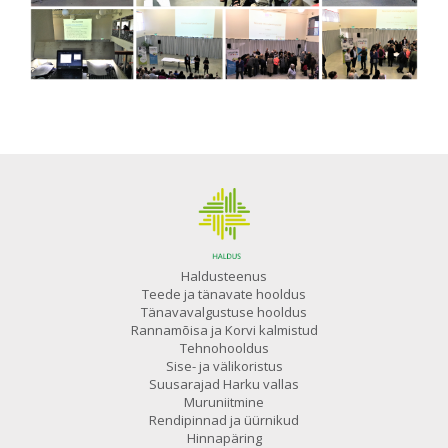
Haldusteenus
Teede ja tänavate hooldus
Tänavavalgustuse hooldus
Rannamõisa ja Korvi kalmistud
Tehnohooldus
Sise- ja välikoristus
Suusarajad Harku vallas
Muruniitmine
Rendipinnad ja üürnikud
Hinnapäring