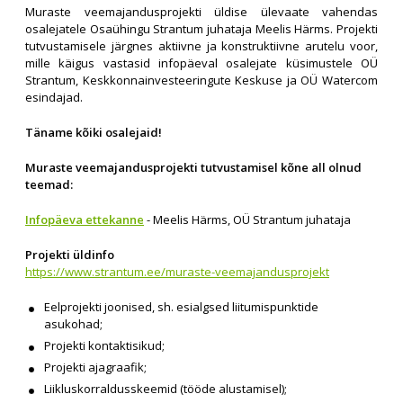
Muraste veemajandusprojekti üldise ülevaate vahendas
osalejatele Osaühingu Strantum juhataja Meelis Härms. Projekti
tutvustamisele järgnes aktiivne ja konstruktiivne arutelu voor,
mille käigus vastasid infopäeval osalejate küsimustele OÜ
Strantum, Keskkonnainvesteeringute Keskuse ja OÜ Watercom
esindajad.
Täname kõiki osalejaid!
Muraste veemajandusprojekti tutvustamisel kõne all olnud
teemad:
Infopäeva ettekanne
- Meelis Härms, OÜ Strantum juhataja
Projekti üldinfo
https://www.strantum.ee/muraste-veemajandusprojekt
Eelprojekti joonised, sh. esialgsed liitumispunktide
asukohad;
Projekti kontaktisikud;
Projekti ajagraafik;
Liikluskorraldusskeemid (tööde alustamisel);