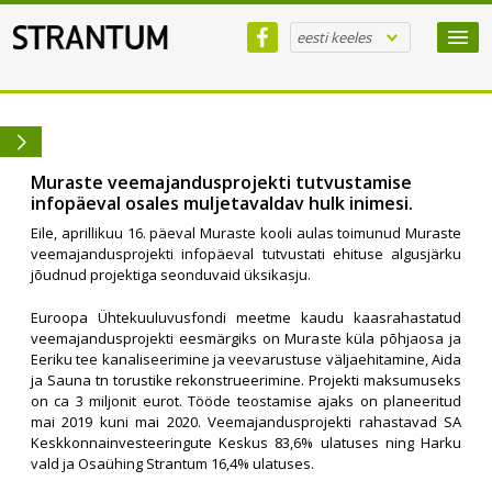
eesti keeles
Muraste veemajandusprojekti tutvustamise
infopäeval osales muljetavaldav hulk inimesi.
Eile, aprillikuu 16. päeval Muraste kooli aulas toimunud Muraste
veemajandusprojekti infopäeval tutvustati ehituse algusjärku
jõudnud projektiga seonduvaid üksikasju.
Euroopa Ühtekuuluvusfondi meetme kaudu kaasrahastatud
veemajandusprojekti eesmärgiks on Muraste küla põhjaosa ja
Eeriku tee kanaliseerimine ja veevarustuse väljaehitamine, Aida
ja Sauna tn torustike rekonstrueerimine. Projekti maksumuseks
on ca 3 miljonit eurot. Tööde teostamise ajaks on planeeritud
mai 2019 kuni mai 2020. Veemajandusprojekti rahastavad SA
Keskkonnainvesteeringute Keskus 83,6% ulatuses ning Harku
vald ja Osaühing Strantum 16,4% ulatuses.