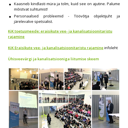
Kaasneb kindlasti müra ja tolm, kuid see on ajutine. Palume
mõistvat suhtumist!
Personaalsed probleemid - Töövõtja objektijuht ja
järelevalve spetsialist.
KiK toetusmeede: eraisikute vee- ja kanalisatsioonitaristu
rajamine
KiK Eraisikute vee- ja kanalisatsioonitaristu rajamine
infoleht
Ühisveevärgi ja kanalisatsiooniga liitumise skeem