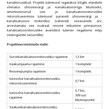
kanalitorustikud. Projekti tulemusel tagatakse kõigile elanikele
võimalus ühisveevärgi ja -kanalisatsiooniga liitumiseks,
amortiseerunud vee- ja kanalisatsioonitorustike
rekonstrueerimise tulemusel paraneb ühisveevärgi ja -
kanalisatsiooni töökindlus (väheneb veeavariide arv,
arvestamata vee osakaal, reovee imbumine pinnasesse,
kanalisatsioonitorustike avariidest tulenev negatiivne mõju
veekogumite seisundile).
Projekteerimistööde maht:
Survekanalisatsioonitorustiku rajamine
1,3 km
Vaakumjaama rajamine
1 komplekt
Reoveepumpla rajamine
1 komplekt
Isevoolse kanalisatsioonitorustiku
0,7 km
rekonstrueerimine
5,7 km,
Isevoolse kanalisatsioonitorustiku
309 uut
rajamine
liitumispunkti
Vaakumkanalisatsioonitorustiku