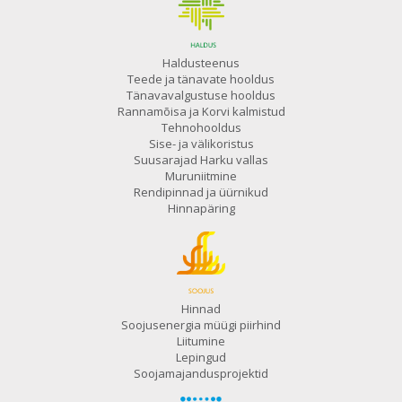
Haldusteenus
Teede ja tänavate hooldus
Tänavavalgustuse hooldus
Rannamõisa ja Korvi kalmistud
Tehnohooldus
Sise- ja välikoristus
Suusarajad Harku vallas
Muruniitmine
Rendipinnad ja üürnikud
Hinnapäring
Hinnad
Soojusenergia müügi piirhind
Liitumine
Lepingud
Soojamajandusprojektid