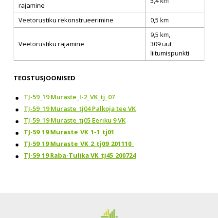
5,4 km
rajamine
Veetorustiku rekonstrueerimine
0,5 km
9,5 km,
Veetorustiku rajamine
309 uut
liitumispunkti
TEOSTUSJOONISED
TJ-59_19 Muraste_I-2_VK_tj_07
TJ-59_19 Muraste_tj04 Palkoja tee VK
TJ-59_19 Muraste_tj05 Eeriku 9 VK
TJ-59_19 Muraste_VK_1-1_tj01
TJ-59_19 Muraste_VK_2_tj09_201110_
TJ-59_19 Raba-Tulika VK_tj45_200724