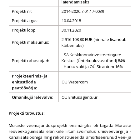
laiendamiseks
Projekti nr:
2014-2020.7.01.17-0039
Projekti algus:
10.04.2018
Projekti lõpp:
30.11.2020
2 916 108,80 EUR (hinnale lisandub
Projekti maksumus:
käibemaks)
- SA Keskkonnainvesteeringute
Projekti rahastajad:
Keskus (Ühtekuuluvusufond) 84%
- Harku vald ja OÜ Strantum 16%
Projekteerimis- ja
ehitustööde
OÜ Watercom
peatöövõtja:
Omanikujärelevalve:
OÜ Ehitusagentuur
Projekti tutvustus:
Muraste veemajandusprojekti eesmärgiks oli tagada Muraste
reoveekogumisala elanikele liitumisvõimalus ühisveevärgi ja -
kanalisatsiooniga ning rekonstrueerida amortiseerunud vee- ja