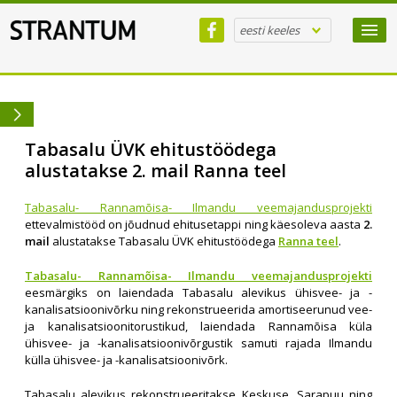
eesti keeles
Tabasalu ÜVK ehitustöödega
alustatakse 2. mail Ranna teel
Tabasalu- Rannamõisa- Ilmandu veemajandusprojekti
ettevalmistööd on jõudnud ehitusetappi ning käesoleva aasta
2.
mail
alustatakse Tabasalu ÜVK ehitustöödega
Ranna teel
.
Tabasalu- Rannamõisa- Ilmandu veemajandusprojekti
eesmärgiks on laiendada Tabasalu alevikus ühisvee- ja -
kanalisatsioonivõrku ning rekonstrueerida amortiseerunud vee-
ja kanalisatsioonitorustikud, laiendada Rannamõisa küla
ühisvee- ja -kanalisatsioonivõrgustik samuti rajada Ilmandu
külla ühisvee- ja -kanalisatsioonivõrk.
Tabasalu alevikus rekonstrueeritakse Keskuse, Sarapuu ning