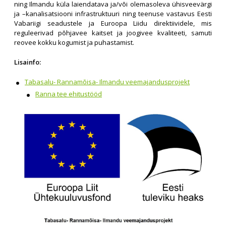
ning Ilmandu küla laiendatava ja/või olemasoleva ühisveevärgi
ja –kanalisatsiooni infrastruktuuri ning teenuse vastavus Eesti
Vabariigi seadustele ja Euroopa Liidu direktiividele, mis
reguleerivad põhjavee kaitset ja joogivee kvaliteeti, samuti
reovee kokku kogumist ja puhastamist.
Lisainfo:
Tabasalu- Rannamõisa- Ilmandu veemajandusprojekt
Ranna tee ehitustööd