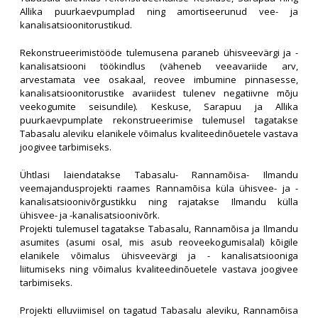
Allika puurkaevpumplad ning amortiseerunud vee- ja
kanalisatsioonitorustikud.
Rekonstrueerimistööde tulemusena paraneb ühisveevärgi ja -
kanalisatsiooni töökindlus (väheneb veeavariide arv,
arvestamata vee osakaal, reovee imbumine pinnasesse,
kanalisatsioonitorustike avariidest tulenev negatiivne mõju
veekogumite seisundile). Keskuse, Sarapuu ja Allika
puurkaevpumplate rekonstrueerimise tulemusel tagatakse
Tabasalu aleviku elanikele võimalus kvaliteedinõuetele vastava
joogivee tarbimiseks.
Ühtlasi laiendatakse Tabasalu- Rannamõisa- Ilmandu
veemajandusprojekti raames Rannamõisa küla ühisvee- ja -
kanalisatsioonivõrgustikku ning rajatakse Ilmandu külla
ühisvee- ja -kanalisatsioonivõrk.
Projekti tulemusel tagatakse Tabasalu, Rannamõisa ja Ilmandu
asumites (asumi osal, mis asub reoveekogumisalal) kõigile
elanikele võimalus ühisveevärgi ja - kanalisatsiooniga
liitumiseks ning võimalus kvaliteedinõuetele vastava joogivee
tarbimiseks.
Projekti elluviimisel on tagatud Tabasalu aleviku, Rannamõisa