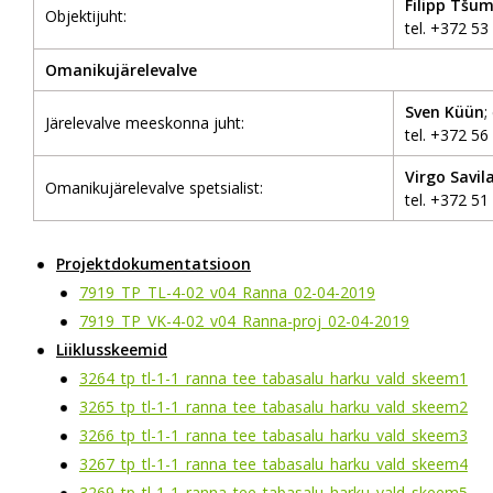
Filipp Tšu
Objektijuht:
tel. +372 53
Omanikujärelevalve
Sven Küün
;
Järelevalve meeskonna juht:
tel. +372 56
Virgo Savil
Omanikujärelevalve spetsialist:
tel. +372 51
Projektdokumentatsioon
7919_TP_TL-4-02_v04_Ranna_02-04-2019
7919_TP_VK-4-02_v04_Ranna-proj_02-04-2019
Liiklusskeemid
3264_tp_tl-1-1_ranna_tee_tabasalu_harku_vald_skeem1
3265_tp_tl-1-1_ranna_tee_tabasalu_harku_vald_skeem2
3266_tp_tl-1-1_ranna_tee_tabasalu_harku_vald_skeem3
3267_tp_tl-1-1_ranna_tee_tabasalu_harku_vald_skeem4
3269_tp_tl-1-1_ranna_tee_tabasalu_harku_vald_skeem5