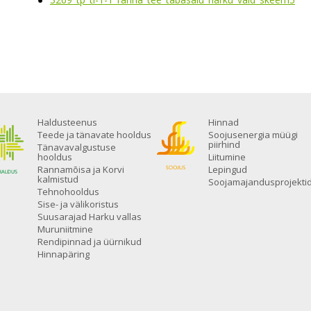
Haldusteenus
Hinnad
Teede ja tänavate hooldus
Soojusenergia müügi
piirhind
Tänavavalgustuse
hooldus
Liitumine
Rannamõisa ja Korvi
Lepingud
kalmistud
Soojamajandusprojekti
Tehnohooldus
Sise- ja välikoristus
Suusarajad Harku vallas
Muruniitmine
Rendipinnad ja üürnikud
Hinnapäring