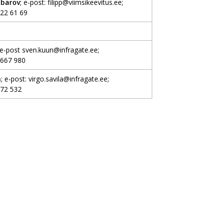
mbarov
; e-post:
filipp@viimsikeevitus.ee
;
 22 61 69
 e-post
sven.kuun@infragate.ee
;
 667 980
a
; e-post:
virgo.savila@infragate.ee
;
 72 532