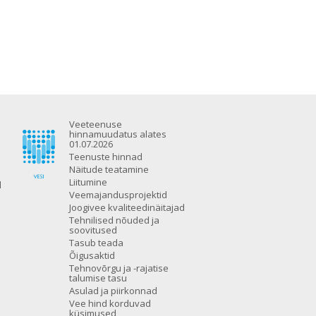
Veeteenuse
hinnamuudatus alates
01.07.2026
Teenuste hinnad
Näitude teatamine
Liitumine
d
Veemajandusprojektid
Joogivee kvaliteedinäitajad
Tehnilised nõuded ja
soovitused
Tasub teada
Õigusaktid
Tehnovõrgu ja -rajatise
talumise tasu
Asulad ja piirkonnad
Vee hind korduvad
küsimused