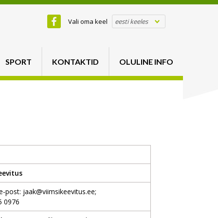
Vali oma keel
eesti keeles
SPORT
KONTAKTID
OLULINE INFO
eevitus
 e-post:
jaak@viimsikeevitus.ee
;
5 0976