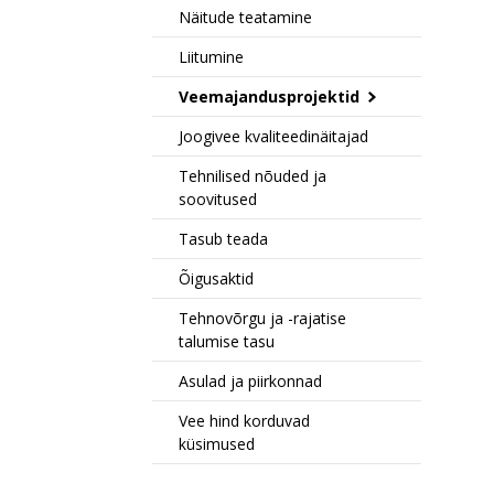
Näitude teatamine
Liitumine
Veemajandusprojektid
Joogivee kvaliteedinäitajad
Tehnilised nõuded ja
soovitused
Tasub teada
Õigusaktid
Tehnovõrgu ja -rajatise
talumise tasu
Asulad ja piirkonnad
Vee hind korduvad
küsimused