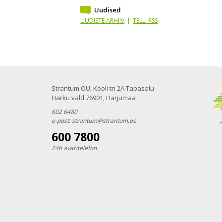
Uudised
UUDISTE ARHIIV
|
TELLI RSS
Strantum OÜ, Kooli tn 2A Tabasalu
Harku vald 76901, Harjumaa
602 6480
e-post:
strantum@strantum.ee
600 7800
24h avaritelefon