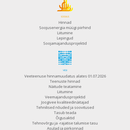
Hinnad
Soojusenergia müügi piirhind
Liitumine
Lepingud
Soojamajandusprojektid
Veeteenuse hinnamuudatus alates 01.07.2026
Teenuste hinnad
Näitude teatamine
Liitumine
Veemajandusprojektid
Joogivee kvaliteedinäitajad
Tehnilised nõuded ja soovitused
Tasub teada
Õigusaktid
Tehnovõrgu ja -rajatise talumise tasu
Asulad ja piirkonnad