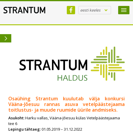
eesti keeles
x
Osaühing Strantum kuulutab välja konkursi
Vääna-Jõesuu rannas asuva vetelpäästejaama
toitlustus- ja muude ruumide üürile andmiseks.
Asukoht:
Harku vallas, Vääna-Jõesuu külas Vetelpäästejaama
tee 6
Lepingu tähtaeg:
01.05.2019 – 31.12.2022