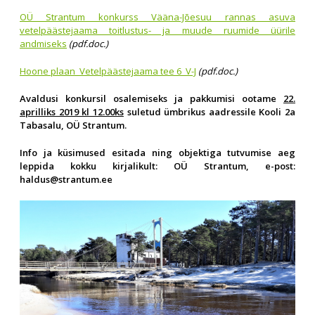
OÜ Strantum konkurss Vääna-Jõesuu rannas asuva
vetelpäästejaama toitlustus- ja muude ruumide üürile
andmiseks
(pdf.doc.)
Hoone plaan_Vetelpäästejaama tee 6_V-J
(pdf.doc.)
Avaldusi konkursil osalemiseks ja pakkumisi ootame
22.
aprilliks 2019 kl 12.00ks
suletud ümbrikus aadressile Kooli 2a
Tabasalu, OÜ Strantum.
Info ja küsimused esitada ning objektiga tutvumise aeg
leppida kokku kirjalikult: OÜ Strantum, e-post:
haldus@strantum.ee