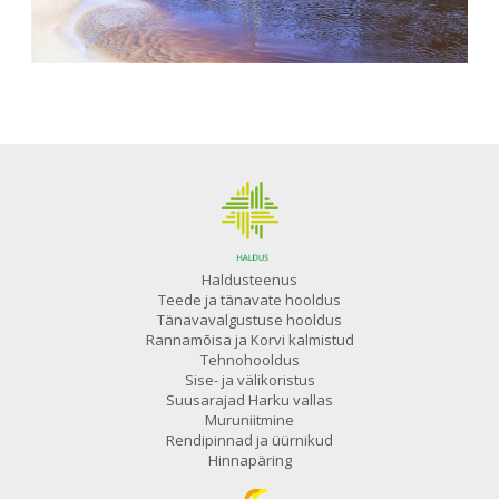
Haldusteenus
Teede ja tänavate hooldus
Tänavavalgustuse hooldus
Rannamõisa ja Korvi kalmistud
Tehnohooldus
Sise- ja välikoristus
Suusarajad Harku vallas
Muruniitmine
Rendipinnad ja üürnikud
Hinnapäring