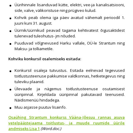
Üürihinnale lisanduvad kütte, elektri, vee-ja kanalisatsiooni,
side, valve, välikoristuse ning prügiveo kulud.
Kohvik peab olema iga päev avatud vähemalt perioodil 1.
juuni kuni 31. august.
Üürnik/üürnikud peavad tagama kehtivatest õigusaktidest
tulenevad tuleohutus- jm nõuded.
Puuduvad võlgnevused Harku vallale, OÜ-le Strantum ning
Maksu- ja tolliametile.
Kohviku konkursil osalemiseks esitada:
Konkursil osaleja tutvustus. Esitada eelnevad tegevused
toitlustusteenuse pakkumise valdkonnas, hetketegevus ning
tuleviku plaanid.
Ülevaade ja nägemus toitlustusteenuse osutamisest
üüripinnal. Kirjeldada üüripinnal pakutavaid teenuseid.
Näidismenüü hindadega.
Muu asjasse puutuv lisainfo.
Osaühing Strantum konkurss Vääna-Jõesuu rannas asuva
vetelpäästejaama toitlustus- ja muude ruumide üürile
andmiseks Lisa 1
(Word.doc.)