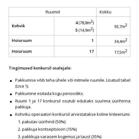
Ruumid
Kokku
2
4
(78,8m
)
2
Kohvik
93,7m
2
5
(14,9m
)
2
Hoiuruum
1
34,4m
2
Hoiuruum
17
17,5m
Tingimused konkursil osalejale:
Pakkumise võib teha ühele või mitmele ruumile. Lisatud tabel
(Lisa 1).
Pakkumine esitada kogu perioodiks.
Ruumi 1 ja 17 konkursil osutub edukaks suurima üürihinna
pakkuja.
Kohviku operaatori konkursil arvestatakse kolme kriteeriumi:
pakutav üürihind (50%);
pakkuja kontseptsioon (15%);
pakkkuja varasem kogemus ja taust (35%).