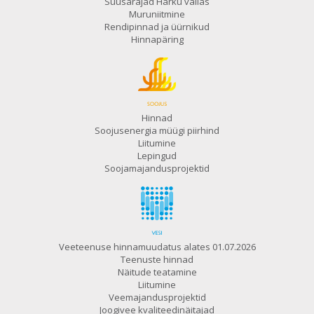
Suusarajad Harku vallas
Muruniitmine
Rendipinnad ja üürnikud
Hinnapäring
Hinnad
Soojusenergia müügi piirhind
Liitumine
Lepingud
Soojamajandusprojektid
Veeteenuse hinnamuudatus alates 01.07.2026
Teenuste hinnad
Näitude teatamine
Liitumine
Veemajandusprojektid
Joogivee kvaliteedinäitajad