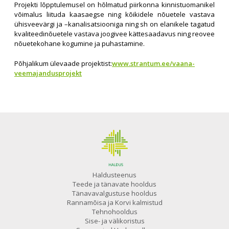
Projekti lõpptulemusel on hõlmatud piirkonna kinnistuomanikel
võimalus liituda kaasaegse ning kõikidele nõuetele vastava
ühisveevärgi ja –kanalisatsiooniga ning sh on elanikele tagatud
kvaliteedinõuetele vastava joogivee kättesaadavus ning reovee
nõuetekohane kogumine ja puhastamine.
Põhjalikum ülevaade projektist:
www.strantum.ee/vaana-
veemajandusprojekt
Haldusteenus
Teede ja tänavate hooldus
Tänavavalgustuse hooldus
Rannamõisa ja Korvi kalmistud
Tehnohooldus
Sise- ja välikoristus