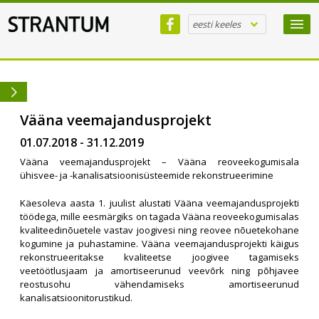
eesti keeles
Vääna veemajandusprojekt
01.07.2018 - 31.12.2019
Vääna veemajandusprojekt – Vääna reoveekogumisala
ühisvee- ja -kanalisatsioonisüsteemide rekonstrueerimine
Käesoleva aasta 1. juulist alustati Vääna veemajandusprojekti
töödega, mille eesmärgiks on tagada Vääna reoveekogumisalas
kvaliteedinõuetele vastav joogivesi ning reovee nõuetekohane
kogumine ja puhastamine. Vääna veemajandusprojekti käigus
rekonstrueeritakse kvaliteetse joogivee tagamiseks
veetöötlusjaam ja amortiseerunud veevõrk ning põhjavee
reostusohu vähendamiseks amortiseerunud
kanalisatsioonitorustikud.