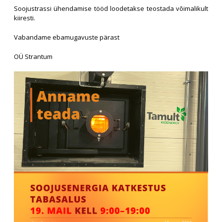
Soojustrassi ühendamise tööd loodetakse teostada võimalikult
kiiresti.
Vabandame ebamugavuste pärast
OÜ Strantum