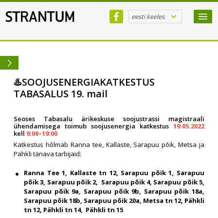
eesti keeles
♨️SOOJUSENERGIAKATKESTUS
TABASALUS 19. mail
Seoses Tabasalu ärikeskuse soojustrassi magistraali
ühendamisega toimub soojusenergia katkestus
19.05.2022
kell
9:00–19:00
Katkestus hõlmab Ranna tee, Kallaste, Sarapuu põik, Metsa ja
Pähkli tänava tarbijaid:
Ranna Tee 1, Kallaste tn 12, Sarapuu põik 1, Sarapuu
põik 3, Sarapuu põik 2, Sarapuu põik 4, Sarapuu põik 5,
Sarapuu põik 9a, Sarapuu põik 9b, Sarapuu põik 18a,
Sarapuu põik 18b, Sarapuu põik 20a, Metsa tn 12, Pähkli
tn 12, Pähkli tn 14, Pähkli tn 15