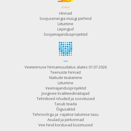
Hinnad
Soojusenergia müügi piirhind
Liitumine
Lepingud
Soojamajandusprojektid
Veeteenuse hinnamuudatus alates 01.07.2026
Teenuste hinnad
Näitude teatamine
Liitumine
Veemajandusprojektid
Joogivee kvaliteedinäitajad
Tehnilised nõuded ja soovitused
Tasub teada
Õigusaktid
Tehnovõrgu ja -rajatise talumise tasu
Asulad ja piirkonnad
Vee hind korduvad küsimused