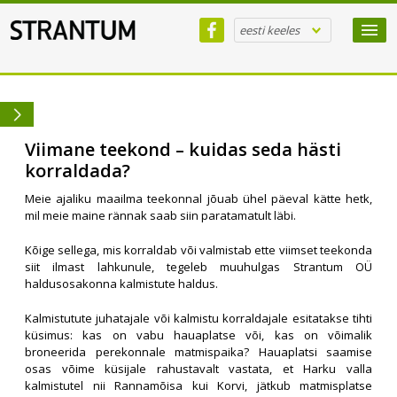
eesti keeles
Viimane teekond – kuidas seda hästi
korraldada?
Meie ajaliku maailma teekonnal jõuab ühel päeval kätte hetk,
mil meie maine rännak saab siin paratamatult läbi.
Kõige sellega, mis korraldab või valmistab ette viimset teekonda
siit ilmast lahkunule, tegeleb muuhulgas Strantum OÜ
haldusosakonna kalmistute haldus.
Kalmistutute juhatajale või kalmistu korraldajale esitatakse tihti
küsimus: kas on vabu hauaplatse või, kas on võimalik
broneerida perekonnale matmispaika? Hauaplatsi saamise
osas võime küsijale rahustavalt vastata, et Harku valla
kalmistutel nii Rannamõisa kui Korvi, jätkub matmisplatse