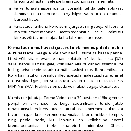
lahkunu tuhastamisele ise krematooriumisse minemata;
terve tuhastamisteenus on võimalik tellida teile sobivast
(lähimast) matusebüroost ning hiljem saab urni ka samast
büroost kätte;
tuhastada lahkunu kohe surmajärgselt ning seejärel läbi viia
mälestustseremoonia/ matmisteenistus selle kalmistu
kirikus või tavandimajas, kuhu lahkunu maetakse.
Krematooriumis hüvasti jättes tuleb meeles pidada, et lilli
ei tuhastata.
Seega ei ole soovitav lilli surnuga kaasa panna.
Lilled võib viia tulevasele matmisplatsile või kui kalmistu jääb
sellel hetkel liialt kaugele, võib lilled viia nt Vabadussamba või
kellegi teise meie suurkuju mälestuskivi ette. Rannamõisa ja
Korvi kalmistul on võimalus lilled asetada mälestusplatsile, millel
on rist plaadiga: „SIIN SÜÜTA KÜÜNAL NEILE, KELLE HAUALE SA
MINNA EI SAA". Praktikas on seda võimalust aegajalt kasutatud.
Kalmistute juhataja Tarmo Vaino oma 30 aastase töökogemuse
põhjal on arvamusel, et kõige südamlikuma tunde jätab
tuhastamisele eelneva hüvastijätutalituse läbiviimine kirikus või
tavandimajas, kus tseremoonia viiakse läbi rahulikus tempos
ning peale seda, kui lahkunu on kellahelina saatel
krematooriumisse teele saadetud, minnakse ühiselt