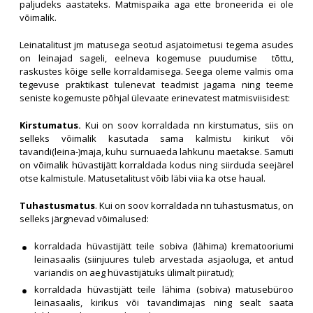
paljudeks aastateks. Matmispaika aga ette broneerida ei ole
võimalik.
Leinatalitust jm matusega seotud asjatoimetusi tegema asudes
on leinajad sageli, eelneva kogemuse puudumise tõttu,
raskustes kõige selle korraldamisega. Seega oleme valmis oma
tegevuse praktikast tulenevat teadmist jagama ning teeme
seniste kogemuste põhjal ülevaate erinevatest matmisviisidest:
Kirstumatus.
Kui on soov korraldada nn kirstumatus, siis on
selleks võimalik kasutada sama kalmistu kirikut või
tavandi(leina-)maja, kuhu surnuaeda lahkunu maetakse. Samuti
on võimalik hüvastijätt korraldada kodus ning siirduda seejärel
otse kalmistule. Matusetalitust võib läbi viia ka otse haual.
Tuhastusmatus
. Kui on soov korraldada nn tuhastusmatus, on
selleks järgnevad võimalused:
korraldada hüvastijätt teile sobiva (lähima) krematooriumi
leinasaalis (siinjuures tuleb arvestada asjaoluga, et antud
variandis on aeg hüvastijätuks ülimalt piiratud);
korraldada hüvastijätt teile lähima (sobiva) matusebüroo
leinasaalis, kirikus või tavandimajas ning sealt saata