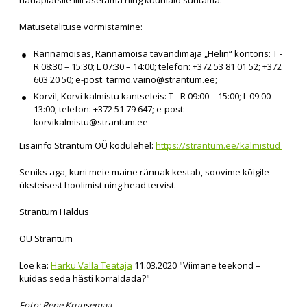
hauaplatsile lilli asetama ning küünlaid süütama.
Matusetalituse vormistamine:
Rannamõisas, Rannamõisa tavandimaja „Helin“ kontoris: T -
R 08:30 – 15:30; L 07:30 – 14:00; telefon: +372 53 81 01 52; +372
603 20 50; e-post:
tarmo.vaino@strantum.ee
;
Korvil, Korvi kalmistu kantseleis: T - R 09:00 – 15:00; L 09:00 –
13:00; telefon: +372 51 79 647; e-post:
korvikalmistu@strantum.ee
Lisainfo Strantum OÜ kodulehel:
https://strantum.ee/kalmistud
Seniks aga, kuni meie maine rännak kestab, soovime kõigile
üksteisest hoolimist ning head tervist.
Strantum Haldus
OÜ Strantum
Loe ka:
Harku Valla Teataja
11.03.2020 "Viimane teekond –
kuidas seda hästi korraldada?"
Foto: Rene Kruusemaa