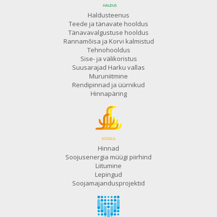
Haldusteenus
Teede ja tänavate hooldus
Tänavavalgustuse hooldus
Rannamõisa ja Korvi kalmistud
Tehnohooldus
Sise- ja välikoristus
Suusarajad Harku vallas
Muruniitmine
Rendipinnad ja üürnikud
Hinnapäring
Hinnad
Soojusenergia müügi piirhind
Liitumine
Lepingud
Soojamajandusprojektid