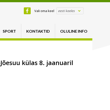
Vali oma keel
eesti keeles
SPORT
KONTAKTID
OLULINE INFO
esuu külas 8. jaanuaril