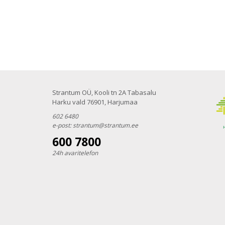
Strantum OÜ, Kooli tn 2A Tabasalu
Harku vald 76901, Harjumaa
602 6480
e-post:
strantum@strantum.ee
600 7800
24h avaritelefon