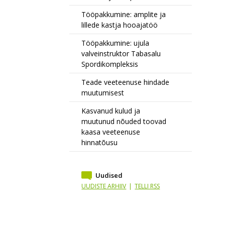
Tööpakkumine: amplite ja
lillede kastja hooajatöö
Tööpakkumine: ujula
valveinstruktor Tabasalu
Spordikompleksis
Teade veeteenuse hindade
muutumisest
Kasvanud kulud ja
muutunud nõuded toovad
kaasa veeteenuse
hinnatõusu
Uudised
UUDISTE ARHIIV
|
TELLI RSS