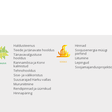
Haldusteenus
Hinnad
Teede ja tänavate hooldus
Soojusenergia müügi
piirhind
Tänavavalgustuse
hooldus
Liitumine
Rannamõisa ja Korvi
Lepingud
kalmistud
Soojamajandusprojekti
Tehnohooldus
Sise- ja välikoristus
Suusarajad Harku vallas
Muruniitmine
Rendipinnad ja üürnikud
Hinnapäring