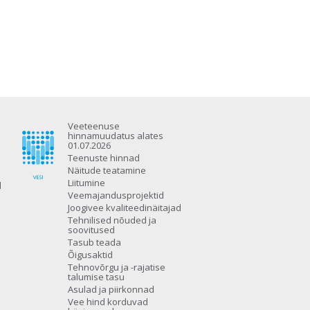
Veeteenuse
hinnamuudatus alates
01.07.2026
Teenuste hinnad
Näitude teatamine
Liitumine
d
Veemajandusprojektid
Joogivee kvaliteedinäitajad
Tehnilised nõuded ja
soovitused
Tasub teada
Õigusaktid
Tehnovõrgu ja -rajatise
talumise tasu
Asulad ja piirkonnad
Vee hind korduvad