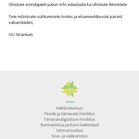
Ühistute esindajatel palun info edastada ka ühistute liikmetele.
Teie mõistvale suhtumisele lootes ja ebameeldivuste pärast
vabandades,
OÜ Strantum
Haldusteenus
Teede ja tänavate hooldus
Tänavavalgustuse hooldus
Rannamõisa ja Korvi kalmistud
Tehnohooldus
Sise- ja välikoristus