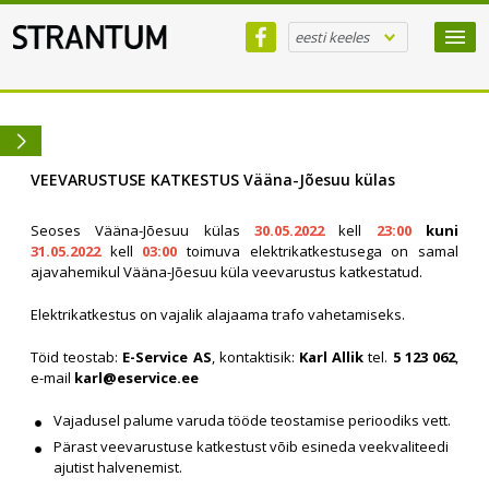
eesti keeles
VEEVARUSTUSE KATKESTUS Vääna-Jõesuu külas
Seoses Vääna-Jõesuu külas
30.05.2022
kell
23:00
kuni
31.05.2022
kell
03:00
toimuva elektrikatkestusega on samal
ajavahemikul Vääna-Jõesuu küla veevarustus katkestatud.
Elektrikatkestus on vajalik alajaama trafo vahetamiseks.
Töid teostab:
E-Service AS
, kontaktisik:
Karl Allik
tel.
5 123 062
,
e-mail
karl@eservice.ee
Vajadusel palume varuda tööde teostamise perioodiks vett.
Pärast veevarustuse katkestust võib esineda veekvaliteedi
ajutist halvenemist.