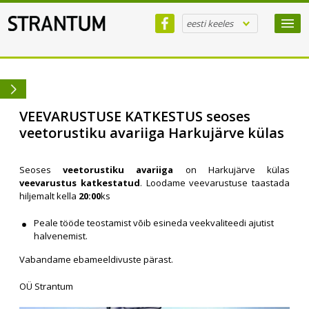
eesti keeles
VEEVARUSTUSE KATKESTUS seoses
veetorustiku avariiga Harkujärve külas
Seoses
veetorustiku avariiga
on Harkujärve külas
veevarustus katkestatud
. Loodame veevarustuse taastada
hiljemalt kella
20:00
ks
Peale tööde teostamist võib esineda veekvaliteedi ajutist
halvenemist.
Vabandame ebameeldivuste pärast.
OÜ Strantum