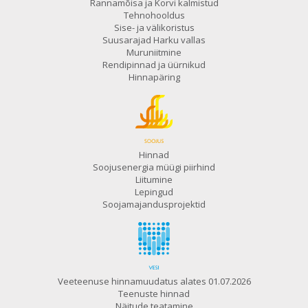
Rannamõisa ja Korvi kalmistud
Tehnohooldus
Sise- ja välikoristus
Suusarajad Harku vallas
Muruniitmine
Rendipinnad ja üürnikud
Hinnapäring
Hinnad
Soojusenergia müügi piirhind
Liitumine
Lepingud
Soojamajandusprojektid
Veeteenuse hinnamuudatus alates 01.07.2026
Teenuste hinnad
Näitude teatamine