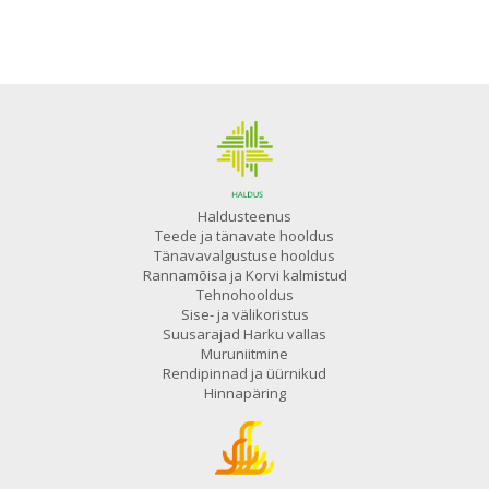
Haldusteenus
Teede ja tänavate hooldus
Tänavavalgustuse hooldus
Rannamõisa ja Korvi kalmistud
Tehnohooldus
Sise- ja välikoristus
Suusarajad Harku vallas
Muruniitmine
Rendipinnad ja üürnikud
Hinnapäring