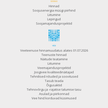
Hinnad
Soojusenergia müügi piirhind
Liitumine
Lepingud
Soojamajandusprojektid
Veeteenuse hinnamuudatus alates 01.07.2026
Teenuste hinnad
Näitude teatamine
Liitumine
Veemajandusprojektid
Joogivee kvaliteedinäitajad
Tehnilised nõuded ja soovitused
Tasub teada
Õigusaktid
Tehnovõrgu ja -rajatise talumise tasu
Asulad ja piirkonnad
Vee hind korduvad küsimused