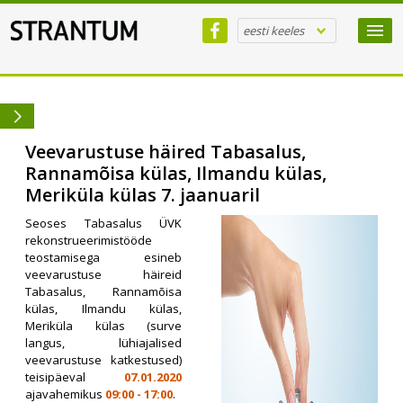
eesti keeles
Veevarustuse häired Tabasalus,
Rannamõisa külas, Ilmandu külas,
Meriküla külas 7. jaanuaril
Seoses Tabasalus ÜVK
rekonstrueerimistööde
teostamisega esineb
veevarustuse häireid
Tabasalus, Rannamõisa
külas, Ilmandu külas,
Meriküla külas (surve
langus, lühiajalised
veevarustuse katkestused)
teisipäeval
07.01.2020
ajavahemikus
09:00 - 17:00
.