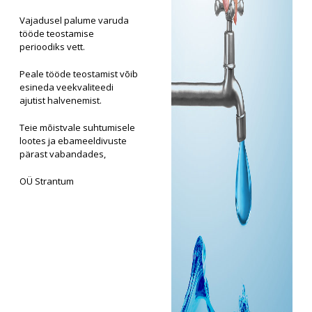
Vajadusel palume varuda
tööde teostamise
perioodiks vett.
Peale tööde teostamist võib
esineda veekvaliteedi
ajutist halvenemist.
Teie mõistvale suhtumisele
lootes ja ebameeldivuste
pärast vabandades,
OÜ Strantum