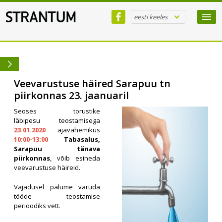
eesti keeles
Veevarustuse häired Sarapuu tn
piirkonnas 23. jaanuaril
Seoses torustike
läbipesu teostamisega
23.01.2020
ajavahemikus
10:00-13:00
Tabasalus,
Sarapuu tänava
piirkonnas
, võib esineda
veevarustuse häireid.
Vajadusel palume varuda
tööde teostamise
perioodiks vett.