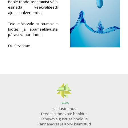
Peale tööde teostamist võib
esineda veekvaliteedi
ajutist halvenemist.
Teie mõistvale suhtumisele
lootes ja ebameeldivuste
pärast vabandades
OÜ Strantum
Haldusteenus
Teede ja tänavate hooldus
Tänavavalgustuse hooldus
Rannamõisa ja Korvi kalmistud