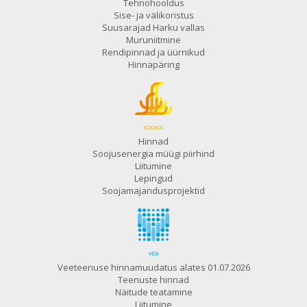
Tehnohooldus
Sise- ja välikoristus
Suusarajad Harku vallas
Muruniitmine
Rendipinnad ja üürnikud
Hinnapäring
Hinnad
Soojusenergia müügi piirhind
Liitumine
Lepingud
Soojamajandusprojektid
Veeteenuse hinnamuudatus alates 01.07.2026
Teenuste hinnad
Näitude teatamine
Liitumine