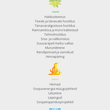
Haldusteenus
Teede ja tänavate hooldus
Tänavavalgustuse hooldus
Rannamõisa ja Korvi kalmistud
Tehnohooldus
Sise- ja välikoristus
Suusarajad Harku vallas
Muruniitmine
Rendipinnad ja üürnikud
Hinnapäring
Hinnad
Soojusenergia müügi piirhind
Liitumine
Lepingud
Soojamajandusprojektid