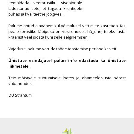
eemaldada veetorustiku sisepinnale
ladestunud sete, et tagada klientidele
puhas ja kvaliteetne joogivesi.
Palume antud ajavahemikul võimalusel vett mitte kasutada. Kui
peale torustike läbipesu on vesi endiselt hägune, tuleks lasta
kraanist veel joosta kuni selle selginemiseni.
Vajadusel palume varuda tööde teostamise perioodiks vett.
Ühistute esindajatel palun info edastada ka ühistute
liikmetele.
Teie mõistvale suhtumisele lootes ja ebameeldivuste pärast
vabandades,
OÜ Strantum