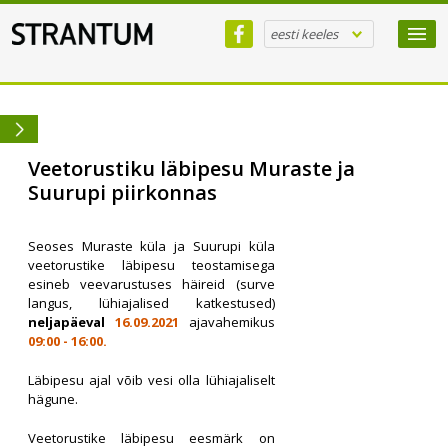
eesti keeles
Veetorustiku läbipesu Muraste ja
Suurupi piirkonnas
Seoses Muraste küla ja Suurupi küla
veetorustike läbipesu teostamisega
esineb veevarustuses häireid (surve
langus, lühiajalised katkestused)
neljapäeval
16.09.2021
ajavahemikus
09:00 - 16:00.
Läbipesu ajal võib vesi olla lühiajaliselt
hägune.
Veetorustike läbipesu eesmärk on