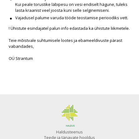
Kui peale torustike läbipesu on vesi endiselt hägune, tuleks
lasta kraanist veel joosta kuni selle selginemiseni.
Vajadusel palume varuda tööde teostamise perioodiks vett.
! Ühistute esindajatel palun info edastada ka ühistute liikmetele.
Teie mõistvale suhtumisele lootes ja ebameeldivuste pärast
vabandades,
OÜ Strantum
Haldusteenus
Teede ja tänavate hooldus