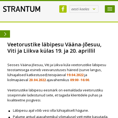
eesti keeles
Veetorustike läbipesu Vääna-Jõesuu,
Viti ja Liikva külas 19. ja 20. aprillil
Seoses Vääna-Jõesuu, Viti ja Liikva küla veetorustike läbipesu
teostamisega esineb veevarustuses häireid (surve langus,
lühiajalised katkestused) teisipäeval
19.04.2022
ja
kolmapäeval
20.04.2022
ajavahemikus
09:00 -16:00
.
Veetorustike läbipesu eesmärk on eemaldada veetorustiku
sisepinnale ladestunud sete, et tagada klientidele puhas ja
kvaliteetne joogivesi.
Läbipesu ajal võib vesi olla lühiajaliselt hägune.
Palume antud ajavahemikul võimalusel vett mitte kasutada.