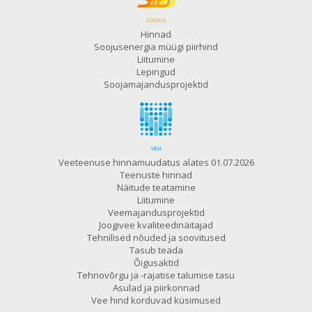
Hinnad
Soojusenergia müügi piirhind
Liitumine
Lepingud
Soojamajandusprojektid
Veeteenuse hinnamuudatus alates 01.07.2026
Teenuste hinnad
Näitude teatamine
Liitumine
Veemajandusprojektid
Joogivee kvaliteedinäitajad
Tehnilised nõuded ja soovitused
Tasub teada
Õigusaktid
Tehnovõrgu ja -rajatise talumise tasu
Asulad ja piirkonnad
Vee hind korduvad küsimused