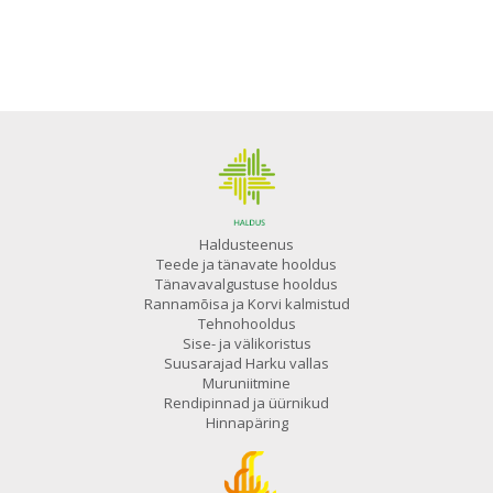
Haldusteenus
Teede ja tänavate hooldus
Tänavavalgustuse hooldus
Rannamõisa ja Korvi kalmistud
Tehnohooldus
Sise- ja välikoristus
Suusarajad Harku vallas
Muruniitmine
Rendipinnad ja üürnikud
Hinnapäring