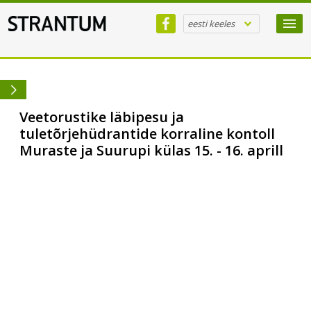
eesti keeles
Veetorustike läbipesu ja
tuletõrjehüdrantide korraline kontoll
Muraste ja Suurupi külas 15. - 16. aprill