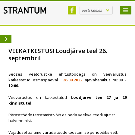
eesti keeles
VEEKATKESTUS! Loodjärve teel 26.
septembril
Seoses veetorustike ehitustöödega on veevarustus
katkestatud esmaspäeval
26.09.2022
ajavahemikus
10:00 -
12:00
.
Veevarustus on katkestatud
Loodjärve tee 27 ja 29
kinnistutel.
Pärast tööde teostamist võib esineda veekvaliteedi ajutist
halvenemist.
Vajadusel palume varuda tööde teostamise perioodiks vett.