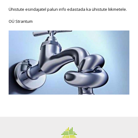
Ühistute esindajatel palun info edastada ka ühistute liikmetele.
OÜ Strantum