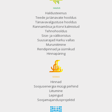
Haldusteenus
Teede ja tänavate hooldus
Tänavavalgustuse hooldus
Rannamõisa ja Korvi kalmistud
Tehnohooldus
Sise- ja välikoristus
Suusarajad Harku vallas
Muruniitmine
Rendipinnad ja üürnikud
Hinnapäring
Hinnad
Soojusenergia müügi piirhind
Liitumine
Lepingud
Soojamajandusprojektid