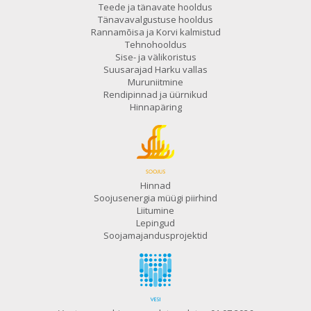
Teede ja tänavate hooldus
Tänavavalgustuse hooldus
Rannamõisa ja Korvi kalmistud
Tehnohooldus
Sise- ja välikoristus
Suusarajad Harku vallas
Muruniitmine
Rendipinnad ja üürnikud
Hinnapäring
Hinnad
Soojusenergia müügi piirhind
Liitumine
Lepingud
Soojamajandusprojektid