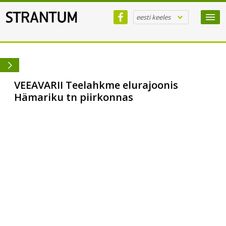
eesti keeles
VEEAVARII Teelahkme elurajoonis
Hämariku tn piirkonnas