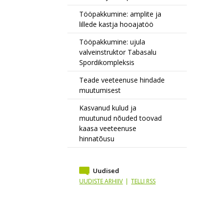
Tööpakkumine: amplite ja
lillede kastja hooajatöö
Tööpakkumine: ujula
valveinstruktor Tabasalu
Spordikompleksis
Teade veeteenuse hindade
muutumisest
Kasvanud kulud ja
muutunud nõuded toovad
kaasa veeteenuse
hinnatõusu
Uudised
UUDISTE ARHIIV
|
TELLI RSS