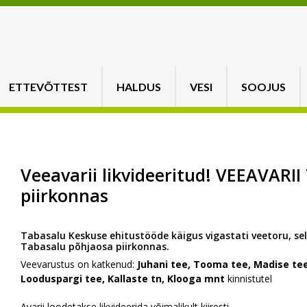
ETTEVÕTTEST
HALDUS
VESI
SOOJUS
Veeavarii likvideeritud! VEEAVARI
piirkonnas
Tabasalu Keskuse ehitustööde käigus vigastati veetoru, se
Tabasalu põhjaosa piirkonnas.
Veevarustus on katkenud:
Juhani tee, Tooma tee, Madise tee
Looduspargi tee, Kallaste tn, Klooga mnt
kinnistutel
Avarii loodetakse likvideerida võimalikult kiiresti.