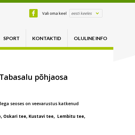
Vali oma keel
eesti keeles
SPORT
KONTAKTID
OLULINE INFO
I Tabasalu põhjaosa
llega seoses on veevarustus katkenud
, Oskari tee, Kustavi tee, Lembitu tee,