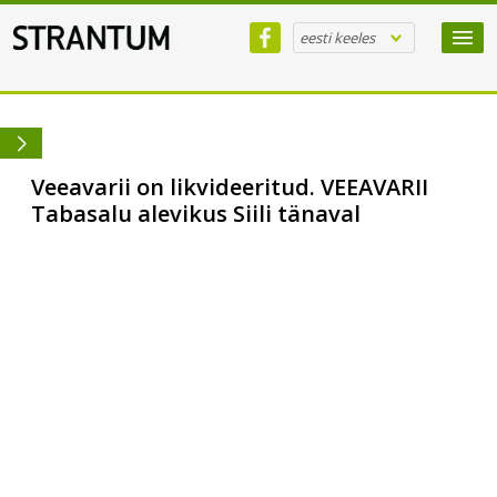
eesti keeles
Veeavarii on likvideeritud. VEEAVARII
Tabasalu alevikus Siili tänaval