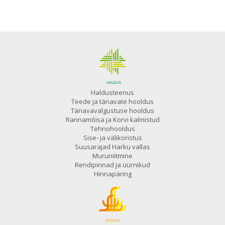
Haldusteenus
Teede ja tänavate hooldus
Tänavavalgustuse hooldus
Rannamõisa ja Korvi kalmistud
Tehnohooldus
Sise- ja välikoristus
Suusarajad Harku vallas
Muruniitmine
Rendipinnad ja üürnikud
Hinnapäring