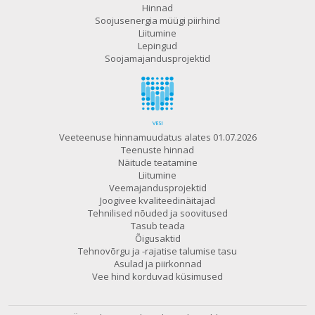
Hinnad
Soojusenergia müügi piirhind
Liitumine
Lepingud
Soojamajandusprojektid
Veeteenuse hinnamuudatus alates 01.07.2026
Teenuste hinnad
Näitude teatamine
Liitumine
Veemajandusprojektid
Joogivee kvaliteedinäitajad
Tehnilised nõuded ja soovitused
Tasub teada
Õigusaktid
Tehnovõrgu ja -rajatise talumise tasu
Asulad ja piirkonnad
Vee hind korduvad küsimused