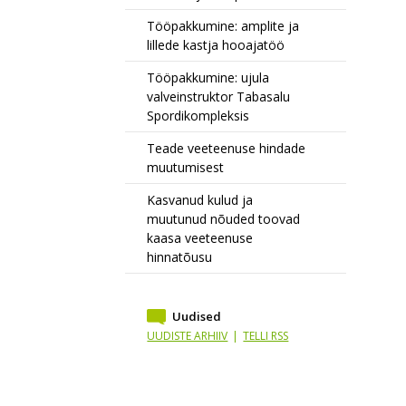
Tööpakkumine: amplite ja
lillede kastja hooajatöö
Tööpakkumine: ujula
valveinstruktor Tabasalu
Spordikompleksis
Teade veeteenuse hindade
muutumisest
Kasvanud kulud ja
muutunud nõuded toovad
kaasa veeteenuse
hinnatõusu
Uudised
UUDISTE ARHIIV
|
TELLI RSS