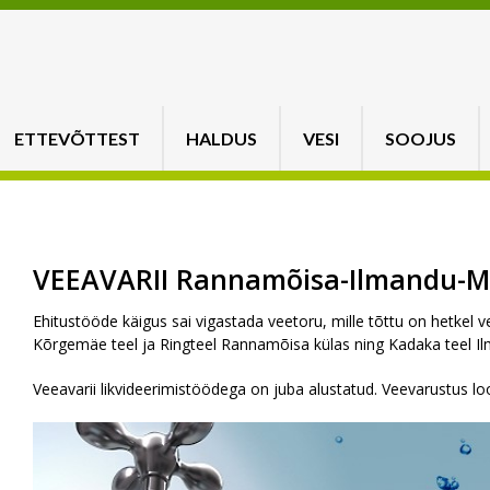
ETTEVÕTTEST
HALDUS
VESI
SOOJUS
VEEAVARII Rannamõisa-Ilmandu-Me
Ehitustööde käigus sai vigastada veetoru, mille tõttu on hetkel 
Kõrgemäe teel ja Ringteel Rannamõisa külas ning Kadaka teel Ilma
Veeavarii likvideerimistöödega on juba alustatud. Veevarustus lo