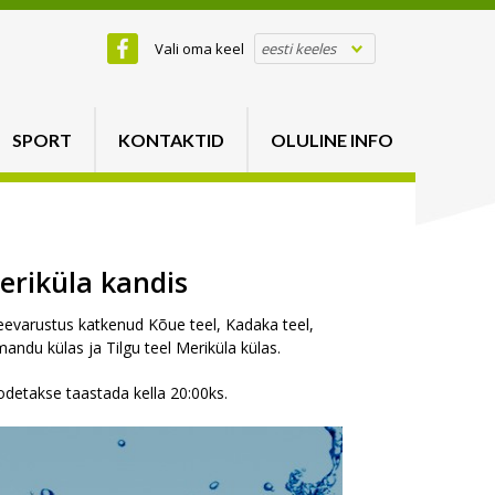
Vali oma keel
eesti keeles
SPORT
KONTAKTID
OLULINE INFO
riküla kandis
veevarustus katkenud Kõue teel, Kadaka teel,
ndu külas ja Tilgu teel Meriküla külas.
odetakse taastada kella 20:00ks.