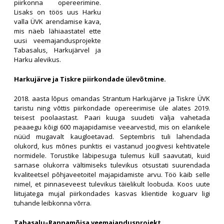
piirkonna opereerimine.
Lisaks on töös uus Harku
valla ÜVK arendamise kava,
mis näeb lähiaastatel ette
uusi veemajandusprojekte
Tabasalus, Harkujärvel ja
Harku alevikus.
Harkujärve ja Tiskre piirkondade ülevõtmine.
2018. aasta lõpus omandas Strantum Harkujärve ja Tiskre ÜVK
taristu ning võttis piirkondade opereerimise üle alates 2019.
teisest poolaastast. Paari kuuga suudeti välja vahetada
peaaegu kõigi 600 majapidamise veearvestid, mis on elanikele
nüüd mugavalt kaugloetavad. Septembris tuli lahendada
olukord, kus mõnes punktis ei vastanud joogivesi kehtivatele
normidele. Torustike läbipesuga tulemus küll saavutati, kuid
sarnase olukorra vältimiseks tulevikus otsustati suurendada
kvaliteetsel põhjaveetoitel majapidamiste arvu. Töö käib selle
nimel, et pinnaseveest tulevikus täielikult loobuda. Koos uute
liitujatega mujal piirkondades kasvas klientide koguarv ligi
tuhande leibkonna võrra.
Tabasalu–Rannamõisa veemajandusprojekt