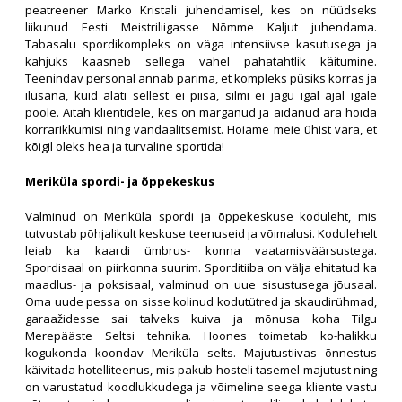
peatreener Marko Kristali juhendamisel, kes on nüüdseks
liikunud Eesti Meistriliigasse Nõmme Kaljut juhendama.
Tabasalu spordikompleks on väga intensiivse kasutusega ja
kahjuks kaasneb sellega vahel pahatahtlik käitumine.
Teenindav personal annab parima, et kompleks püsiks korras ja
ilusana, kuid alati sellest ei piisa, silmi ei jagu igal ajal igale
poole. Aitäh klientidele, kes on märganud ja aidanud ära hoida
korrarikkumisi ning vandaalitsemist. Hoiame meie ühist vara, et
kõigil oleks hea ja turvaline sportida!
Meriküla spordi- ja õppekeskus
Valminud on Meriküla spordi ja õppekeskuse koduleht, mis
tutvustab põhjalikult keskuse teenuseid ja võimalusi. Kodulehelt
leiab ka kaardi ümbrus- konna vaatamisväärsustega.
Spordisaal on piirkonna suurim. Sporditiiba on välja ehitatud ka
maadlus- ja poksisaal, valminud on uue sisustusega jõusaal.
Oma uude pessa on sisse kolinud kodutütred ja skaudirühmad,
garaažidesse sai talveks kuiva ja mõnusa koha Tilgu
Merepääste Seltsi tehnika. Hoones toimetab ko-halikku
kogukonda koondav Meriküla selts. Majutustiivas õnnestus
käivitada hotelliteenus, mis pakub hosteli tasemel majutust ning
on varustatud koodlukkudega ja võimeline seega kliente vastu