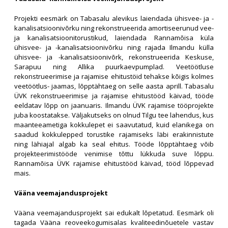
Projekti eesmärk on Tabasalu alevikus laiendada ühisvee- ja -
kanalisatsioonivõrku ning rekonstrueerida amortiseerunud vee-
ja kanalisatsioonitorustikud, laiendada Rannamõisa küla
ühisvee- ja -kanalisatsioonivõrku ning rajada Ilmandu külla
ühisvee- ja -kanalisatsioonivõrk, rekonstrueerida Keskuse,
Sarapuu ning Allika puurkaevpumplad. Veetöötluse
rekonstrueerimise ja rajamise ehitustöid tehakse kõigis kolmes
veetöötlus- jaamas, lõpptähtaeg on selle aasta aprill. Tabasalu
ÜVK rekonstrueerimise ja rajamise ehitustööd käivad, tööde
eeldatav lõpp on jaanuaris. Ilmandu ÜVK rajamise tööprojekte
juba koostatakse. Väljakutseks on olnud Tilgu tee lahendus, kus
maanteeametiga kokkulepet ei saavutatud, kuid elanikega on
saadud kokkulepped torustike rajamiseks läbi erakinnistute
ning lähiajal algab ka seal ehitus. Tööde lõpptähtaeg võib
projekteerimistööde venimise tõttu lükkuda suve lõppu.
Rannamõisa ÜVK rajamise ehitustööd käivad, tööd lõppevad
mais.
Vääna veemajandusprojekt
Vääna veemajandusprojekt sai edukalt lõpetatud. Eesmärk oli
tagada Vääna reoveekogumisalas kvaliteedinõuetele vastav