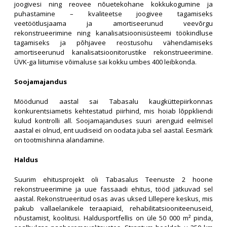
joogivesi ning reovee nõuetekohane kokkukogumine ja
puhastamine – kvaliteetse joogivee tagamiseks
veetöötlusjaama ja amortiseerunud veevõrgu
rekonstrueerimine ning kanalisatsioonisüsteemi töökindluse
tagamiseks ja põhjavee reostusohu vähendamiseks
amortiseerunud kanalisatsioonitorustike rekonstrueerimine.
ÜVK-ga liitumise võimaluse sai kokku umbes 400 leibkonda.
Soojamajandus
Möödunud aastal sai Tabasalu kaugküttepiirkonnas
konkurentsiametis kehtestatud piirhind, mis hoiab lõppkliendi
kulud kontrolli all. Soojamajanduses suuri arenguid eelmisel
aastal ei olnud, ent uudiseid on oodata juba sel aastal. Eesmärk
on tootmishinna alandamine.
Haldus
Suurim ehitusprojekt oli Tabasalus Teenuste 2 hoone
rekonstrueerimine ja uue fassaadi ehitus, tööd jätkuvad sel
aastal. Rekonstrueeritud osas avas uksed Lillepere keskus, mis
pakub vallaelanikele teraapiaid, rehabilitatsiooniteenuseid,
nõustamist, koolitusi. Haldusportfellis on üle 50 000 m² pinda,