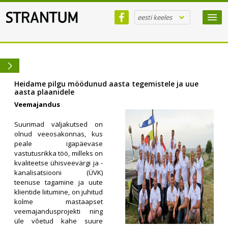
eesti keeles
Heidame pilgu möödunud aasta tegemistele ja uue
aasta plaanidele
Veemajandus
Suurimad väljakutsed on
olnud veeosakonnas, kus
peale igapäevase
vastutusrikka töö, milleks on
kvaliteetse ühisveevärgi ja -
kanalisatsiooni (ÜVK)
teenuse tagamine ja uute
klientide liitumine, on juhitud
kolme mastaapset
veemajandusprojekti ning
üle võetud kahe suure