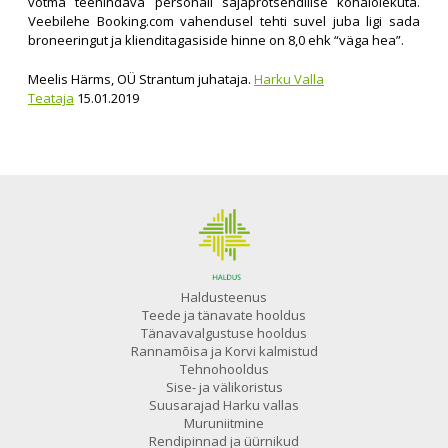
võtma teenindava personali sajaprotsendilise kohalolekuta.
Veebilehe Booking.com vahendusel tehti suvel juba ligi sada
broneeringut ja klienditagasiside hinne on 8,0 ehk “väga hea”.
Meelis Härms, OÜ Strantum juhataja.
Harku Valla
Teataja
15.01.2019
Haldusteenus
Teede ja tänavate hooldus
Tänavavalgustuse hooldus
Rannamõisa ja Korvi kalmistud
Tehnohooldus
Sise- ja välikoristus
Suusarajad Harku vallas
Muruniitmine
Rendipinnad ja üürnikud