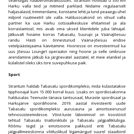
sealhulgas naaberomavalitsustes. Strantum hooldab u 350 km
Harku valla teid ja mitmeid parklaid. Niidame regulaarselt
haljasalasid, trimmerdame, koristame lehti ja lund peaaegu ühel
miljonil ruutmeetril üle valla. Haldusosakond on olnud valla
partner ka uue Harku sotsiaalkeskuse ehitamisel ja ala
korrastamisel, mis avab oma uksed klientidele juba lähiajal.
Jätkuvalt hoiame korras Tabasalu, Suurupi ja VäänaJõesuu
randu. Hästi on õnnestunud Vääna-Jõesuu endise
vetelpäästejaama käivitamine. Hoonesse on investeerinud ka
uus Jõesuu Lounge’i operaator ning hoone ja selle ümbruse
arendamine jätkub ka järgnevatel aastatel, et meie elanikel ja
külalistel oleks üks tore suvepuhkuse paik.
Sport
Strantum haldab Tabasalu spordikompleksi, mida külastatakse
tipphooajal kuni 15 000 korral kuus. Lisaks on spordiosakonna
haldusalas Teenuste tänava tantsusaal, Muraste spordisaal ja
Harkujärve spordihoone. 2019. aastal investeeriti uude
Tabasalu spordikompleksi aurusauna ja amortiseerunud
tehnosüsteemidesse. Võist-luste läbiviimisel on koostööd
tehtud Tabasalu triatloniklubi ja Tabasalu jalgpalliklubiga.
Rõõmu tegid ja emotsioone pakkusid eriti Tabasalu
jalgpallimeeskonna võitluslikud liigamängud suurel staadionil