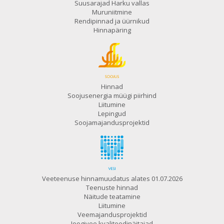
Suusarajad Harku vallas
Muruniitmine
Rendipinnad ja üürnikud
Hinnapäring
Hinnad
Soojusenergia müügi piirhind
Liitumine
Lepingud
Soojamajandusprojektid
Veeteenuse hinnamuudatus alates 01.07.2026
Teenuste hinnad
Näitude teatamine
Liitumine
Veemajandusprojektid
Joogivee kvaliteedinäitajad