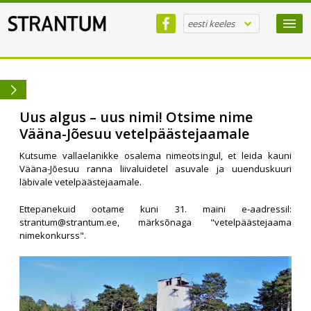
eesti keeles
Uus algus – uus nimi! Otsime nime
Vääna-Jõesuu vetelpäästejaamale
Kutsume vallaelanikke osalema nimeotsingul, et leida kauni
Vääna-Jõesuu ranna liivaluidetel asuvale ja uuenduskuuri
läbivale vetelpäästejaamale.
Ettepanekuid ootame kuni 31. maini e-aadressil:
strantum@strantum.ee
, märksõnaga "vetelpäästejaama
nimekonkurss".