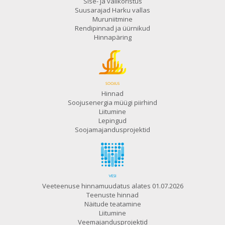
Sise- ja välikoristus
Suusarajad Harku vallas
Muruniitmine
Rendipinnad ja üürnikud
Hinnapäring
Hinnad
Soojusenergia müügi piirhind
Liitumine
Lepingud
Soojamajandusprojektid
Veeteenuse hinnamuudatus alates 01.07.2026
Teenuste hinnad
Näitude teatamine
Liitumine
Veemajandusprojektid