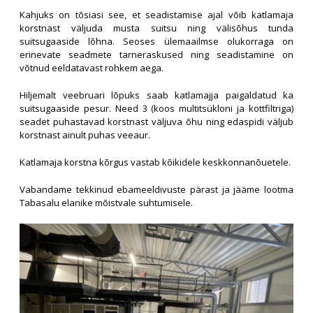
Kahjuks on tõsiasi see, et seadistamise ajal võib katlamaja
korstnast väljuda musta suitsu ning välisõhus tunda
suitsugaaside lõhna. Seoses ülemaailmse olukorraga on
erinevate seadmete tarneraskused ning seadistamine on
võtnud eeldatavast rohkem aega.
Hiljemalt veebruari lõpuks saab katlamajja paigaldatud ka
suitsugaaside pesur. Need 3 (koos multitsükloni ja kottfiltriga)
seadet puhastavad korstnast väljuva õhu ning edaspidi väljub
korstnast ainult puhas veeaur.
Katlamaja korstna kõrgus vastab kõikidele keskkonnanõuetele.
Vabandame tekkinud ebameeldivuste pärast ja jääme lootma
Tabasalu elanike mõistvale suhtumisele.