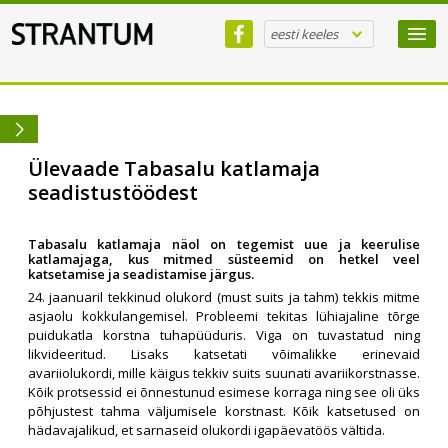
eesti keeles
Ülevaade Tabasalu katlamaja
seadistustöödest
Tabasalu katlamaja näol on tegemist uue ja keerulise
katlamajaga, kus mitmed süsteemid on hetkel veel
katsetamise ja seadistamise järgus.
24. jaanuaril tekkinud olukord (must suits ja tahm) tekkis mitme
asjaolu kokkulangemisel. Probleemi tekitas lühiajaline tõrge
puidukatla korstna tuhapüüduris. Viga on tuvastatud ning
likvideeritud. Lisaks katsetati võimalikke erinevaid
avariiolukordi, mille käigus tekkiv suits suunati avariikorstnasse.
Kõik protsessid ei õnnestunud esimese korraga ning see oli üks
põhjustest tahma väljumisele korstnast. Kõik katsetused on
hädavajalikud, et sarnaseid olukordi igapäevatöös vältida.