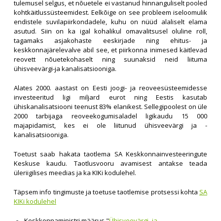
tulemusel selgus, et nõuetele ei vastanud hinnanguliselt pooled
kohtkäitlussüsteemidest. Eelkõige on see probleem iseloomulik
endistele suvilapiirkondadele, kuhu on nüüd alaliselt elama
asutud. Siin on ka igal kohalikul omavalitsusel oluline roll,
tagamaks asjakohaste eeskirjade ning ehitus- ja
keskkonnajärelevalve abil see, et piirkonna inimesed käitlevad
reovett nõuetekohaselt ning suunaksid neid liituma
ühisveevärgi-ja kanalisatsiooniga.
Alates 2000. aastast on Eesti joogi- ja reoveesüsteemidesse
investeeritud ligi miljard eurot ning Eestis kasutab
ühiskanalisatsiooni teenust 83% elanikest. Sellegipoolest on üle
2000 tarbijaga reoveekogumisaladel ligikaudu 15 000
majapidamist, kes ei ole liitunud ühisveevärgi ja -
kanalisatsiooniga.
Toetust saab hakata taotlema SA Keskkonnainvesteeringute
Keskuse kaudu. Taotlusvooru avamisest antakse teada
üleriigilises meedias ja ka KIKi kodulehel.
Täpsem info tingimuste ja toetuse taotlemise protsessi kohta
SA
KIKi kodulehel
Keskkonnaministri määrus "
Ühisveevärgi- ja