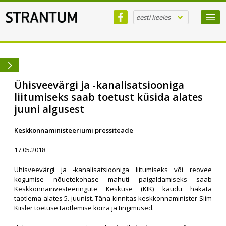
eesti keeles
Ühisveevärgi ja -kanalisatsiooniga
liitumiseks saab toetust küsida alates
juuni algusest
Keskkonnaministeeriumi pressiteade
17.05.2018
Ühisveevärgi ja -kanalisatsiooniga liitumiseks või reovee
kogumise nõuetekohase mahuti paigaldamiseks saab
Keskkonnainvesteeringute Keskuse (KIK) kaudu hakata
taotlema alates 5. juunist. Täna kinnitas keskkonnaminister Siim
Kiisler toetuse taotlemise korra ja tingimused.