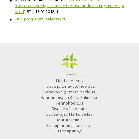
kanalisatsiooniga liitumise toetuse andmise tingimused ja
kord
" RT I, 18.05.2018, 1
ÜVK programm_seletuskiri
Haldusteenus
Teede ja tänavate hooldus
Tänavavalgustuse hooldus
Rannamõisa ja Korvi kalmistud
Tehnohooldus
Sise- ja välikoristus
Suusarajad Harku vallas
Muruniitmine
Rendipinnad ja üürnikud
Hinnapäring