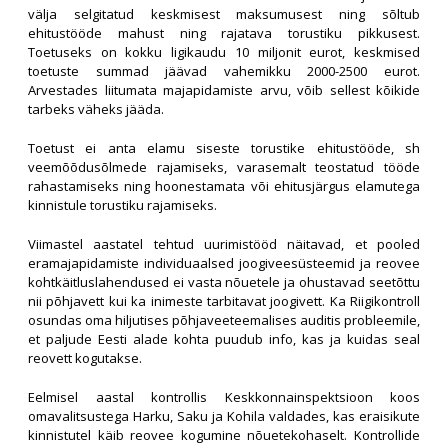
välja selgitatud keskmisest maksumusest ning sõltub
ehitustööde mahust ning rajatava torustiku pikkusest.
Toetuseks on kokku ligikaudu 10 miljonit eurot, keskmised
toetuste summad jäävad vahemikku 2000-2500 eurot.
Arvestades liitumata majapidamiste arvu, võib sellest kõikide
tarbeks väheks jääda.
Toetust ei anta elamu siseste torustike ehitustööde, sh
veemõõdusõlmede rajamiseks, varasemalt teostatud tööde
rahastamiseks ning hoonestamata või ehitusjärgus elamutega
kinnistule torustiku rajamiseks.
Viimastel aastatel tehtud uurimistööd näitavad, et pooled
eramajapidamiste individuaalsed joogiveesüsteemid ja reovee
kohtkäitluslahendused ei vasta nõuetele ja ohustavad seetõttu
nii põhjavett kui ka inimeste tarbitavat joogivett. Ka Riigikontroll
osundas oma hiljutises põhjaveeteemalises auditis probleemile,
et paljude Eesti alade kohta puudub info, kas ja kuidas seal
reovett kogutakse.
Eelmisel aastal kontrollis Keskkonnainspektsioon koos
omavalitsustega Harku, Saku ja Kohila valdades, kas eraisikute
kinnistutel käib reovee kogumine nõuetekohaselt. Kontrollide