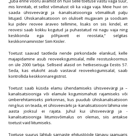
„Juba enne vooru avamist on huvi selle toetuse vastu väga suur,
mis kinnitab, et sellist võimalust oli ka väga vaja. Meie huvi on
saada ühisveevärgi ja -kanalisatsiooniga võimalikult palju
liitujaid. Ühiskanalisatsioon on oluliselt mugavam ja soodsam
kui pidev reovee äraveo tellimine, lisaks on siis kindel, et
reovesi saab kokku kogutud ja puhastatud nii nagu vaja ning
keskkonda ega põhjavett ei reostata,“ selgitas
keskkonnaminister Siim Kiisler.
Toetust saavad taotleda nende piirkondade elanikud, kelle
majapidamine asub reoveekogumisalal, mille reostuskoormus
on üle 2000 tarbija. Selliseid alasid on hetkeseisuga Eestis 57.
Seda, kas elukoht asub vastaval reoveekogumisalal, saab
kontrollida keskkonnaregistrist.
Toetust saab küsida elamu ühendamiseks ühisveevärgi ja –
kanalisatsiooniga või elamule kogumismahuti rajamiseks või
ümberehitamiseks piirkonnas, kus puudub ühiskanalisatsioon
ning kus on teada, et ühisveevärki ja -kanalisatsiooni lähima viie
aasta jooksul ei rajata. Juhul kui ühisveevärgi ja -
kanalisatsiooniga liitumisvõimalus on olemas, siis antakse
toetust vaid liitumiseks.
Toetuse suurus lähtub sarnaste ehitustööde tänavu jaanuaris