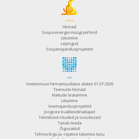
Hinnad
Soojusenergia müügi piirhind
Liitumine
Lepingud
Soojamajandusprojektid
Veeteenuse hinnamuudatus alates 01.07.2026
Teenuste hinnad
Näitude teatamine
Liitumine
Veemajandusprojektid
Joogivee kvaliteedinäitajad
Tehnilised nõuded ja soovitused
Tasub teada
Õigusaktid
Tehnovõrgu ja -rajatise talumise tasu