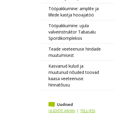
Tööpakkumine: amplite ja
lillede kastja hooajatöö
Tööpakkumine: ujula
valveinstruktor Tabasalu
Spordikompleksis
Teade veeteenuse hindade
muutumisest
Kasvanud kulud ja
muutunud nõuded toovad
kaasa veeteenuse
hinnatõusu
Uudised
UUDISTE ARHIIV
|
TELLI RSS