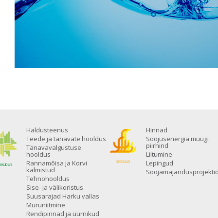
Haldusteenus
Hinnad
Teede ja tänavate hooldus
Soojusenergia müügi
piirhind
Tänavavalgustuse
hooldus
Liitumine
Rannamõisa ja Korvi
Lepingud
kalmistud
Soojamajandusprojekti
Tehnohooldus
Sise- ja välikoristus
Suusarajad Harku vallas
Muruniitmine
Rendipinnad ja üürnikud