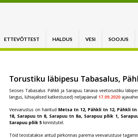
ETTEVÕTTEST
HALDUS
VESI
SOOJUS
Torustiku läbipesu Tabasalus, Päh
Seoses Tabasalus Pähkli ja Sarapuu tänava veetorustiku läbipe
langus, lühiajalised katkestused) neljapäeval
17.09.2020
ajavahe
Veevarustus on häiritud
Metsa tn 12, Pähkli tn 12, Pähkli tn
18, Sarapuu tn 8, Sarapuu tn 8a, Sarapuu põik 1, Sarapuu
Sarapuu põik 5
kinnistutel.
Töid teostatakse antud piirkonnas parema veevarustuse tagami