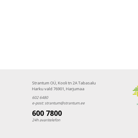
Strantum OÜ, Kooli tn 2A Tabasalu
Harku vald 76901, Harjumaa
602 6480
e-post:
strantum@strantum.ee
600 7800
24h avaritelefon