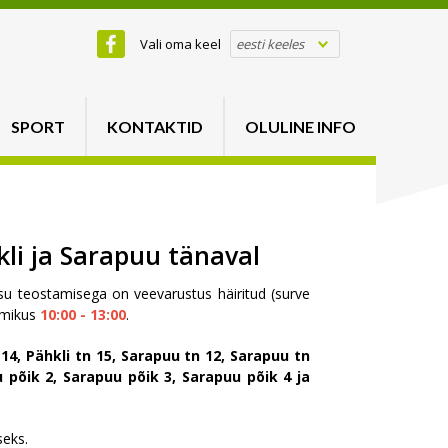
Vali oma keel
eesti keeles
SPORT
KONTAKTID
OLULINE INFO
kli ja Sarapuu tänaval
su teostamisega on veevarustus häiritud (surve
mikus
10:00 - 13:00
.
 14, Pähkli tn 15, Sarapuu tn 12, Sarapuu tn
 põik 2, Sarapuu põik 3, Sarapuu põik 4 ja
seks.