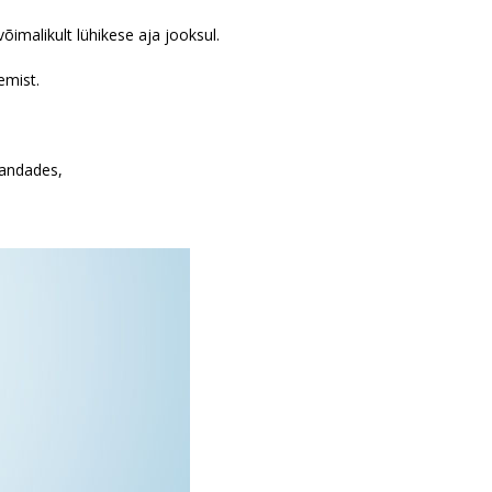
imalikult lühikese aja jooksul.
emist.
bandades,