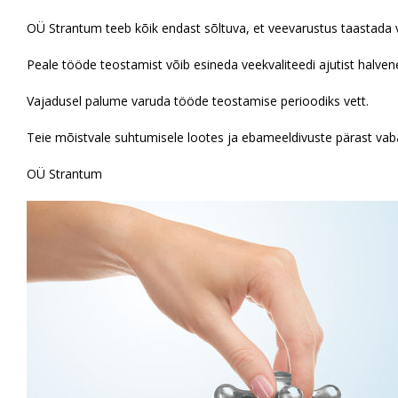
OÜ Strantum teeb kõik endast sõltuva, et veevarustus taastada võ
Peale tööde teostamist võib esineda veekvaliteedi ajutist halven
Vajadusel palume varuda tööde teostamise perioodiks vett.
Teie mõistvale suhtumisele lootes ja ebameeldivuste pärast va
OÜ Strantum