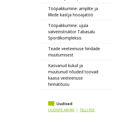
Tööpakkumine: amplite ja
lillede kastja hooajatöö
Tööpakkumine: ujula
valveinstruktor Tabasalu
Spordikompleksis
Teade veeteenuse hindade
muutumisest
Kasvanud kulud ja
muutunud nõuded toovad
kaasa veeteenuse
hinnatõusu
Uudised
UUDISTE ARHIIV
|
TELLI RSS