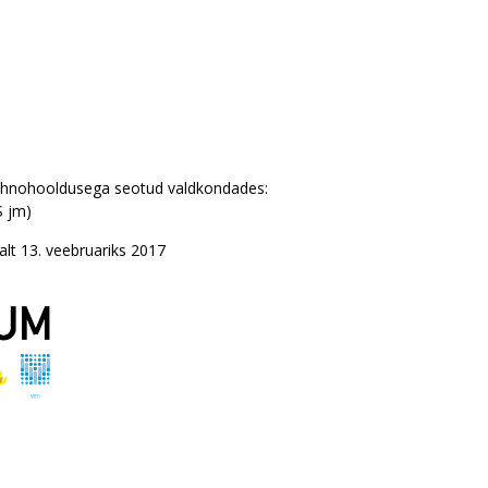
ehnohooldusega seotud valdkondades:
S jm)
lt 13. veebruariks 2017