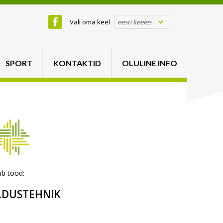
Vali oma keel
eesti keeles
SPORT
KONTAKTID
OLULINE INFO
b tööd:
LDUSTEHNIK