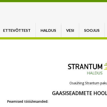
ETTEVÕTTEST
HALDUS
VESI
SOOJUS
Osaühing Strantum paku
GAASISEADMETE HOO
Peamised tööülesanded: