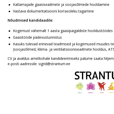
Katlamajade gaasiseadmete ja soojasõlmede hooldamine
Vastava dokumentatsiooni korrasoleku tagamine
Nõudmised kandidaadile:
Kogemust vähemalt 1 aasta gaasipaigaldiste hooldustöödes
Gaasitööde pädevustunnistus
Kasuks tulevad erinevad teadmised ja kogemused muudes t
(soojasõlmed, kliima- ja ventilatsiooniseadmete hooldus, AT
CV ja avaldus ametkohale kandideerimiseks palume saata hiljema
e-posti aadressile:
sigrid@strantum.ee