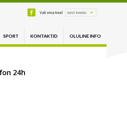
Vali oma keel
eesti keeles
SPORT
KONTAKTID
OLULINE INFO
efon 24h