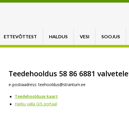
ETTEVÕTTEST
HALDUS
VESI
SOOJUS
Teedehooldus 58 86 6881 valvetel
e-postiaadress:
teehooldus@strantum.ee
Teedehoolduse kaart
Harku valla GIS portaal