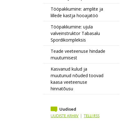
Tööpakkumine: amplite ja
lillede kastja hooajatöö
Tööpakkumine: ujula
valveinstruktor Tabasalu
Spordikompleksis
Teade veeteenuse hindade
muutumisest
Kasvanud kulud ja
muutunud nõuded toovad
kaasa veeteenuse
hinnatõusu
Uudised
UUDISTE ARHIIV
|
TELLI RSS