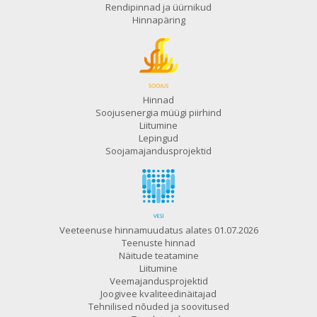
Rendipinnad ja üürnikud
Hinnapäring
Hinnad
Soojusenergia müügi piirhind
Liitumine
Lepingud
Soojamajandusprojektid
Veeteenuse hinnamuudatus alates 01.07.2026
Teenuste hinnad
Näitude teatamine
Liitumine
Veemajandusprojektid
Joogivee kvaliteedinäitajad
Tehnilised nõuded ja soovitused