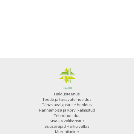
Haldusteenus
Teede ja tänavate hooldus
Tänavavalgustuse hooldus
Rannamõisa ja Korvi kalmistud
Tehnohooldus
Sise- ja välikoristus
Suusarajad Harku vallas
Muruniitmine