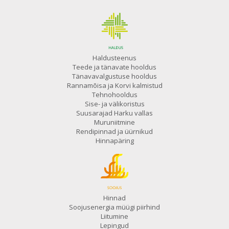
Haldusteenus
Teede ja tänavate hooldus
Tänavavalgustuse hooldus
Rannamõisa ja Korvi kalmistud
Tehnohooldus
Sise- ja välikoristus
Suusarajad Harku vallas
Muruniitmine
Rendipinnad ja üürnikud
Hinnapäring
Hinnad
Soojusenergia müügi piirhind
Liitumine
Lepingud