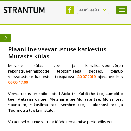
eesti keeles
Plaaniline veevarustuse katkestus
Muraste külas
Muraste külas vee- ja kanalisatsioonivõrgu
rekonstrueerimistööde teostamisega seoses, toimub
veevarustuse katkestus
teisipäeval
30.07.2019
ajavahemikus
08:00-17:00
.
Veevarustus on katkestatud
Aida tn, Kuldtähe tee, Lumelille
tee, Metsamirdi tee, Metsniine tee,Muraste tee, Mõisa tee,
Sauna tn, Sikusilma tee, Sombre tee, Tuuleroosi tee ja
Tuulmetsa tee
kinnistutel.
Vajadusel palume varuda tööde teostamise perioodiks vett.