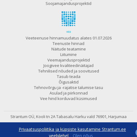
Soojamajandusprojektid
Veeteenuse hinnamuudatus alates 01.07.2026
Teenuste hinnad
Näitude teatamine
Liitumine
Veemajandusprojektid
Joogivee kvaliteedinäitajad
Tehnilised nõuded ja soovitused
Tasub teada
Õigusaktid
Tehnovõrgu ja -rajatise talumise tasu
Asulad ja piirkonnad
Vee hind korduvad küsimused
Strantum OÜ, Kooli tn 2A Tabasalu
Harku vald 76901, Harjumaa
602 6480
e-post:
strantum@strantum.ee
Privaatsuspoliitika ja küpsiste kasutamine Strantum.ee
600 7800
24h avaritelefon
veebilehel
Olen nõus