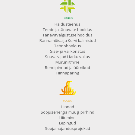
Haldusteenus
Teede ja tänavate hooldus
Tänavavalgustuse hooldus
Rannamõisa ja Korvi kalmistud
Tehnohooldus
Sise- ja välikoristus
Suusarajad Harku vallas
Muruniitmine
Rendipinnad ja üürnikud
Hinnapäring
Hinnad
Soojusenergia müügi piirhind
Liitumine
Lepingud
Soojamajandusprojektid