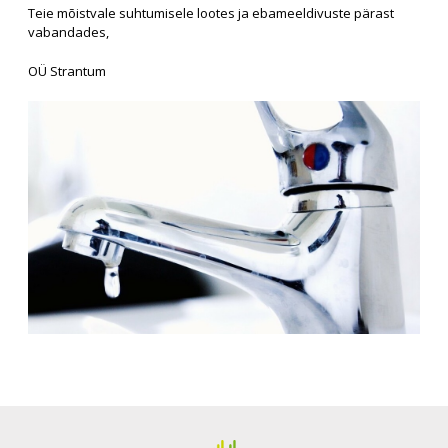
Teie mõistvale suhtumisele lootes ja ebameeldivuste pärast
vabandades,
OÜ Strantum