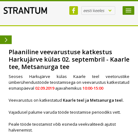
eesti keeles
Plaaniline veevarustuse katkestus
Harkujärve külas 02. septembril - Kaarle
tee, Metsanurga tee
Seoses Harkujärve külas Kaarle teel veetorustike
ümberühendustööde teostamisega on veevarustus katkestatud
esmaspäeval
02.09.2019
ajavahemikus
10:00-15:00
Veevarustus on katkestatud
Kaarle teel ja Metsanurga teel.
Vajadusel palume varuda tööde teostamise perioodiks vett.
Peale tööde teostamist võib esineda veekvaliteedi ajutist
halvenemist.