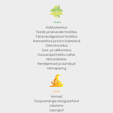
Haldusteenus
Teede ja tänavate hooldus
Tänavavalgustuse hooldus
Rannamõisa ja Korvi kalmistud
Tehnohooldus
Sise- ja välikoristus
Suusarajad Harku vallas
Muruniitmine
Rendipinnad ja üürnikud
Hinnapäring
Hinnad
Soojusenergia müügi piirhind
Liitumine
Lepingud