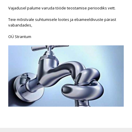
Vajadusel palume varuda tööde teostamise perioodiks vett.
Teie mõistvale suhtumisele lootes ja ebameeldivuste pärast
vabandades,
OÜ Strantum