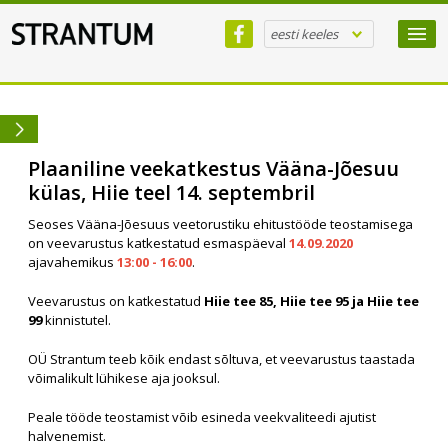
eesti keeles
Plaaniline veekatkestus Vääna-Jõesuu
külas, Hiie teel 14. septembril
Seoses Vääna-Jõesuus veetorustiku ehitustööde teostamisega
on veevarustus katkestatud esmaspäeval
14.09.2020
ajavahemikus
13:00 - 16:00
.
Veevarustus on katkestatud
Hiie tee 85, Hiie tee 95 ja Hiie tee
99
kinnistutel.
OÜ Strantum teeb kõik endast sõltuva, et veevarustus taastada
võimalikult lühikese aja jooksul.
Peale tööde teostamist võib esineda veekvaliteedi ajutist
halvenemist.