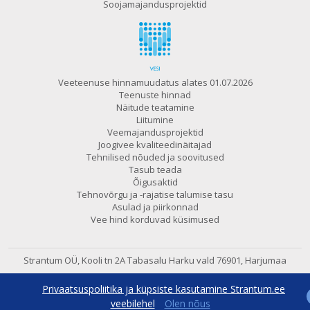
Soojamajandusprojektid
Veeteenuse hinnamuudatus alates 01.07.2026
Teenuste hinnad
Näitude teatamine
Liitumine
Veemajandusprojektid
Joogivee kvaliteedinäitajad
Tehnilised nõuded ja soovitused
Tasub teada
Õigusaktid
Tehnovõrgu ja -rajatise talumise tasu
Asulad ja piirkonnad
Vee hind korduvad küsimused
Strantum OÜ, Kooli tn 2A Tabasalu
Harku vald 76901, Harjumaa
602 6480
e-post:
strantum@strantum.ee
Privaatsuspoliitika ja küpsiste kasutamine Strantum.ee
600 7800
24h avaritelefon
veebilehel
Olen nõus