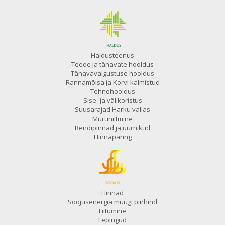
Haldusteenus
Teede ja tänavate hooldus
Tänavavalgustuse hooldus
Rannamõisa ja Korvi kalmistud
Tehnohooldus
Sise- ja välikoristus
Suusarajad Harku vallas
Muruniitmine
Rendipinnad ja üürnikud
Hinnapäring
Hinnad
Soojusenergia müügi piirhind
Liitumine
Lepingud