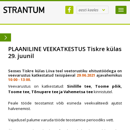
eesti keeles
PLAANILINE VEEKATKESTUS Tiskre külas
29. juunil
Seoses Tiskre külas Liiva teel veetorustiku ehitustöödega on
veevarustus katkestatud teisipäeval
29.06.2021
ajavahemikus
10:00 - 13:00
.
Veevarustus on katkestatud:
Sinilille tee, Toome põik,
Toome tee, Tõnupere tee ja Vahemetsa tee
kinnistutel.
Peale tööde teostamist võib esineda veekvaliteedi ajutist
halvenemist.
Vajadusel palume varuda tööde teostamise perioodiks vett.