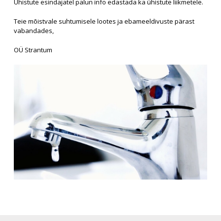
Ühistute esindajatel palun info edastada ka ühistute liikmetele.
Teie mõistvale suhtumisele lootes ja ebameeldivuste pärast
vabandades,
OÜ Strantum