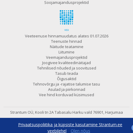
Soojamajandusprojektid
Veeteenuse hinnamuudatus alates 01.07.2026
Teenuste hinnad
Näitude teatamine
Liitumine
Veemajandusprojektid
Joogivee kvaliteedinäitajad
Tehnilised nõuded ja soovitused
Tasub teada
Õigusaktid
Tehnovõrgu ja -rajatise talumise tasu
Asulad ja piirkonnad
Vee hind korduvad küsimused
Strantum OÜ, Kooli tn 2A Tabasalu
Harku vald 76901, Harjumaa
602 6480
e-post:
strantum@strantum.ee
Privaatsuspoliitika ja küpsiste kasutamine Strantum.ee
600 7800
24h avaritelefon
veebilehel
Olen nõus