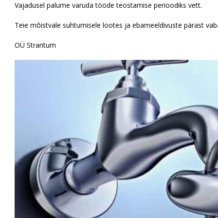
Vajadusel palume varuda tööde teostamise perioodiks vett.
Teie mõistvale suhtumisele lootes ja ebameeldivuste pärast va
OÜ Strantum