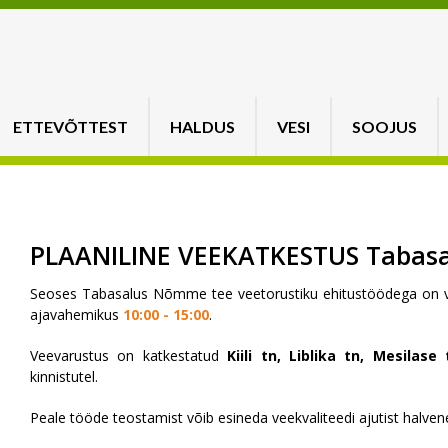
ETTEVÕTTEST
HALDUS
VESI
SOOJUS
PLAANILINE VEEKATKESTUS Tabasal
Seoses Tabasalus Nõmme tee veetorustiku ehitustöödega on v
ajavahemikus
10:00
- 15:00
.
Veevarustus on katkestatud
Kiili tn, Liblika tn, Mesilas
kinnistutel.
Peale tööde teostamist võib esineda veekvaliteedi ajutist halven