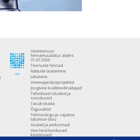
Veeteenuse
hinnamuudatus alates
01.07.2026
Teenuste hinnad
Näitude teatamine
Liitumine
d
Veemajandusprojektid
Joogivee kvaliteedinäitajad
Tehnilised nõuded ja
soovitused
Tasub teada
Õigusaktid
Tehnovõrgu ja -rajatise
talumise tasu
Asulad ja piirkonnad
Vee hind korduvad
küsimused