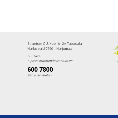
Strantum OÜ, Kooli tn 2A Tabasalu
Harku vald 76901, Harjumaa
602 6480
e-post:
strantum@strantum.ee
600 7800
24h avaritelefon