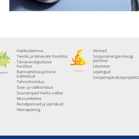
Haldusteenus
Hinnad
Teede ja tänavate hooldus
Soojusenergia müügi
piirhind
Tänavavalgustuse
hooldus
Liitumine
Rannamõisa ja Korvi
Lepingud
kalmistud
Soojamajandusprojekti
Tehnohooldus
Sise- ja välikoristus
Suusarajad Harku vallas
Muruniitmine
Rendipinnad ja üürnikud
Hinnapäring