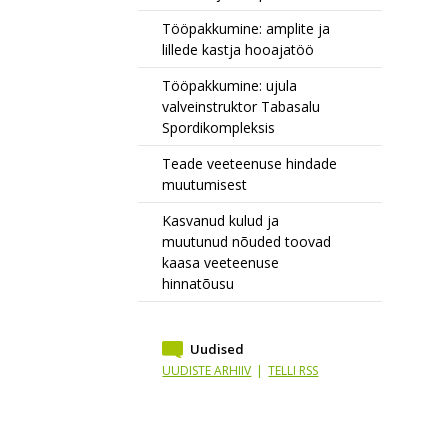
Tööpakkumine: amplite ja
lillede kastja hooajatöö
Tööpakkumine: ujula
valveinstruktor Tabasalu
Spordikompleksis
Teade veeteenuse hindade
muutumisest
Kasvanud kulud ja
muutunud nõuded toovad
kaasa veeteenuse
hinnatõusu
Uudised
UUDISTE ARHIIV
|
TELLI RSS