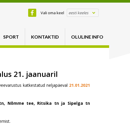
Vali oma keel
eesti keeles
SPORT
KONTAKTID
OLULINE INFO
us 21. jaanuaril
eevarustus katkestatud neljapäeval
21.01.2021
e tn, Nõmme tee, Ritsika tn ja Sipelga tn
emist.