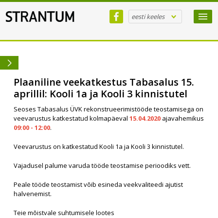
eesti keeles
Plaaniline veekatkestus Tabasalus 15.
aprillil: Kooli 1a ja Kooli 3 kinnistutel
Seoses Tabasalus ÜVK rekonstrueerimistööde teostamisega on
veevarustus katkestatud kolmapäeval
15.04.2020
ajavahemikus
09:00 - 12:00
.
Veevarustus on katkestatud Kooli 1a ja Kooli 3 kinnistutel.
Vajadusel palume varuda tööde teostamise perioodiks vett.
Peale tööde teostamist võib esineda veekvaliteedi ajutist
halvenemist.
Teie mõistvale suhtumisele lootes