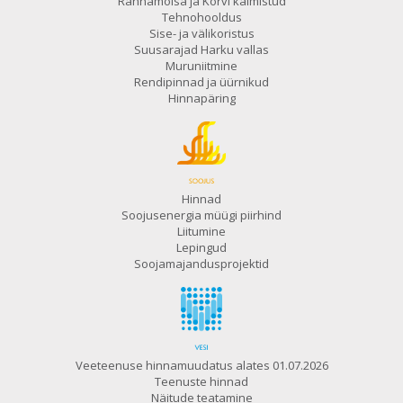
Rannamõisa ja Korvi kalmistud
Tehnohooldus
Sise- ja välikoristus
Suusarajad Harku vallas
Muruniitmine
Rendipinnad ja üürnikud
Hinnapäring
Hinnad
Soojusenergia müügi piirhind
Liitumine
Lepingud
Soojamajandusprojektid
Veeteenuse hinnamuudatus alates 01.07.2026
Teenuste hinnad
Näitude teatamine