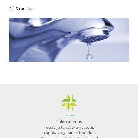
OÜ Strantum
Haldusteenus
Teede ja tänavate hooldus
Tänavavalgustuse hooldus