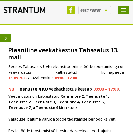
eesti keeles
Plaaniline veekatkestus Tabasalus 13.
mail
Seoses Tabasalus ÜVK rekonstrueerimistööde teostamisega on
veevarustus katkestatud kolmapäeval
13.05.2020
ajavahemikus
09:00 - 12:00
.
NB!
Teenuste 4 KÜ
veekatkestus kestab
09:00 - 17:00
.
Veevarustus on katkestatud
Ranna tee 2, Teenuste 1,
Teenuste 2, Teenuste 3, Teenuste 4, Teenuste 5,
Teenuste 7 ja Teenuste 9
kinnistutel.
Vajadusel palume varuda tööde teostamise perioodiks vett.
Peale tööde teostamist võib esineda veekvaliteedi ajutist