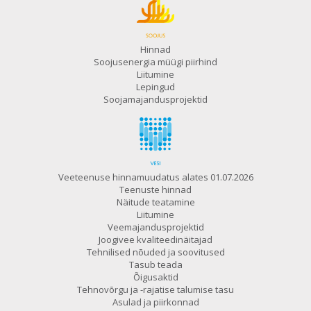
Hinnad
Soojusenergia müügi piirhind
Liitumine
Lepingud
Soojamajandusprojektid
Veeteenuse hinnamuudatus alates 01.07.2026
Teenuste hinnad
Näitude teatamine
Liitumine
Veemajandusprojektid
Joogivee kvaliteedinäitajad
Tehnilised nõuded ja soovitused
Tasub teada
Õigusaktid
Tehnovõrgu ja -rajatise talumise tasu
Asulad ja piirkonnad