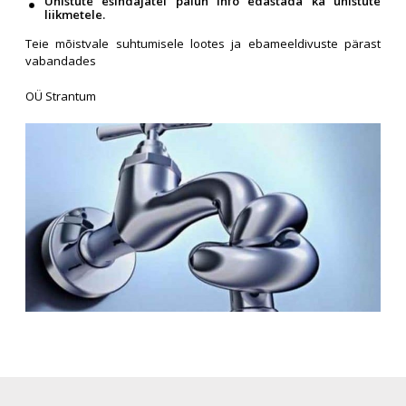
Ühistute esindajatel palun info edastada ka ühistute
liikmetele.
Teie mõistvale suhtumisele lootes ja ebameeldivuste pärast
vabandades
OÜ Strantum