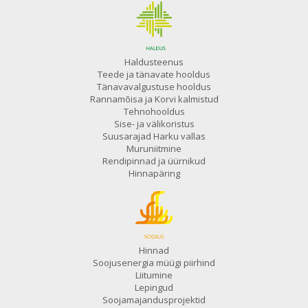
Haldusteenus
Teede ja tänavate hooldus
Tänavavalgustuse hooldus
Rannamõisa ja Korvi kalmistud
Tehnohooldus
Sise- ja välikoristus
Suusarajad Harku vallas
Muruniitmine
Rendipinnad ja üürnikud
Hinnapäring
Hinnad
Soojusenergia müügi piirhind
Liitumine
Lepingud
Soojamajandusprojektid