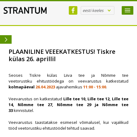
eesti keeles
PLAANILINE VEEEKATKESTUS! Tiskre
külas 26. aprillil
Seoses Tiskre külas Liiva tee ja Nõmme tee
veetorustiku ehitustöödega on veevarustus katkestatud
kolmapäeval
26.04.2023
ajavahemikus
11:00 - 15:00
.
Veevarustus on katkestatud
Lille tee 10, Lille tee 12, Lille tee
14, Nõmme tee 27, Nõmme tee 29 ja Nõmme tee
33
kinnistutel.
Veevarustus taastatakse esimesel võimalusel, kui vajalikud
tööd veetorustiku ehitustöödel tehtud saavad.