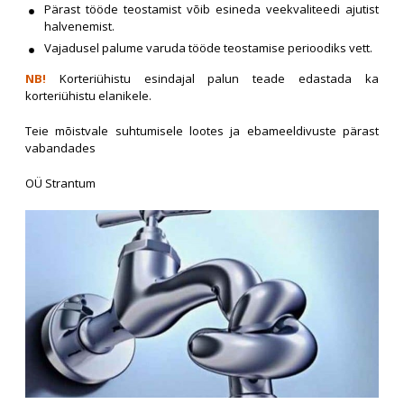
Pärast tööde teostamist võib esineda veekvaliteedi ajutist
halvenemist.
Vajadusel palume varuda tööde teostamise perioodiks vett.
NB!
Korteriühistu esindajal palun teade edastada ka
korteriühistu elanikele.
Teie mõistvale suhtumisele lootes ja ebameeldivuste pärast
vabandades
OÜ Strantum