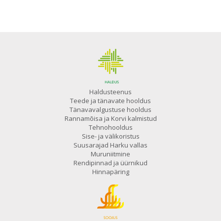
Haldusteenus
Teede ja tänavate hooldus
Tänavavalgustuse hooldus
Rannamõisa ja Korvi kalmistud
Tehnohooldus
Sise- ja välikoristus
Suusarajad Harku vallas
Muruniitmine
Rendipinnad ja üürnikud
Hinnapäring