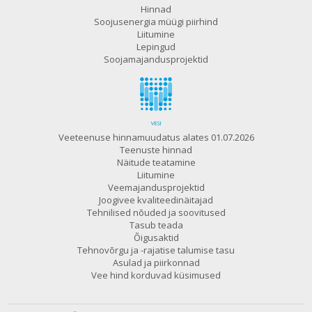
Hinnad
Soojusenergia müügi piirhind
Liitumine
Lepingud
Soojamajandusprojektid
Veeteenuse hinnamuudatus alates 01.07.2026
Teenuste hinnad
Näitude teatamine
Liitumine
Veemajandusprojektid
Joogivee kvaliteedinäitajad
Tehnilised nõuded ja soovitused
Tasub teada
Õigusaktid
Tehnovõrgu ja -rajatise talumise tasu
Asulad ja piirkonnad
Vee hind korduvad küsimused