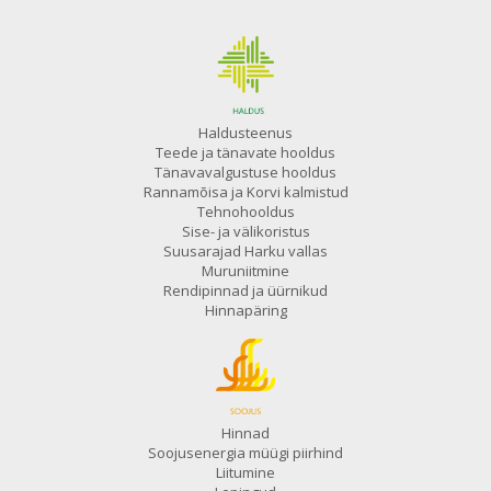
Haldusteenus
Teede ja tänavate hooldus
Tänavavalgustuse hooldus
Rannamõisa ja Korvi kalmistud
Tehnohooldus
Sise- ja välikoristus
Suusarajad Harku vallas
Muruniitmine
Rendipinnad ja üürnikud
Hinnapäring
Hinnad
Soojusenergia müügi piirhind
Liitumine