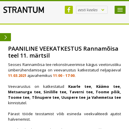
eesti keeles
PAANILINE VEEKATKESTUS Rannamõisa
teel 11. märtsil
Seoses Rannamõisa tee rekonstrueerimise käigus veetorustiku
ümberühendamisega on veevarustus katkestatud neljapäeval
11.03.2021
ajavahemikus
11:00 - 17:00.
Veevarustus on katkestatud
Kaarle tee, Käämo tee,
Metsanurga tee, Sinilille tee, Taverni tee, Toome põik,
Toome tee, Tõnupere tee, Uuspere tee ja Vahemetsa tee
kinnistutel.
Pärast tööde teostamist võib esineda veekvaliteedi ajutist
halvenemist.