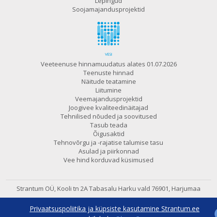
Lepingud
Soojamajandusprojektid
Veeteenuse hinnamuudatus alates 01.07.2026
Teenuste hinnad
Näitude teatamine
Liitumine
Veemajandusprojektid
Joogivee kvaliteedinäitajad
Tehnilised nõuded ja soovitused
Tasub teada
Õigusaktid
Tehnovõrgu ja -rajatise talumise tasu
Asulad ja piirkonnad
Vee hind korduvad küsimused
Strantum OÜ, Kooli tn 2A Tabasalu
Harku vald 76901, Harjumaa
602 6480
e-post:
strantum@strantum.ee
Privaatsuspoliitika ja küpsiste kasutamine Strantum.ee
600 7800
24h avaritelefon