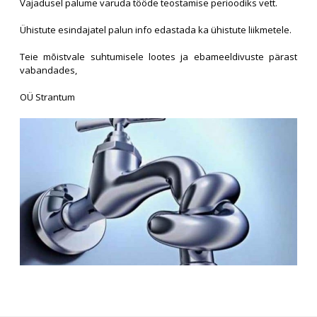
Vajadusel palume varuda tööde teostamise perioodiks vett.
Ühistute esindajatel palun info edastada ka ühistute liikmetele.
Teie mõistvale suhtumisele lootes ja ebameeldivuste pärast
vabandades,
OÜ Strantum