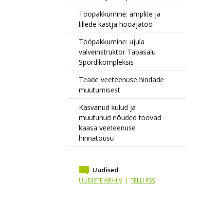
Tööpakkumine: amplite ja
lillede kastja hooajatöö
Tööpakkumine: ujula
valveinstruktor Tabasalu
Spordikompleksis
Teade veeteenuse hindade
muutumisest
Kasvanud kulud ja
muutunud nõuded toovad
kaasa veeteenuse
hinnatõusu
Uudised
UUDISTE ARHIIV
|
TELLI RSS