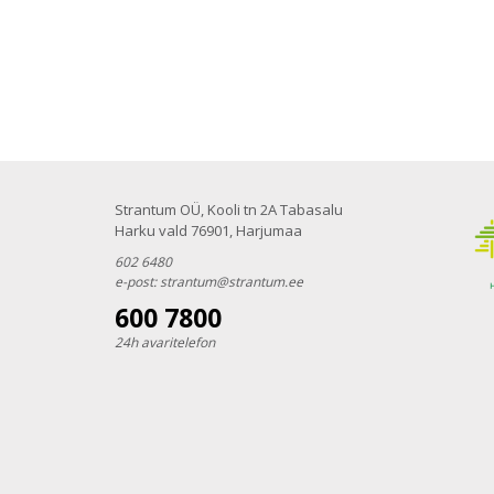
Strantum OÜ, Kooli tn 2A Tabasalu
Harku vald 76901, Harjumaa
602 6480
e-post:
strantum@strantum.ee
600 7800
24h avaritelefon