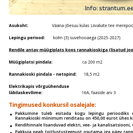
Asukoht:
Vääna-Jõesuu külas Liivaluite tee merepoolse
Lepingu periood:
kolm (3) suvehooaega (2025-2027)
Rendile antav müügiplats koos rannakioskiga (lisatud joo
Müügiplatsi pindala:
ca 200 m2
Rannakioski pindala - netopind:
18,5 m2
Elektrikapis võrguühenduse
läbilaskevõime:
16A; faaside arv 3
Tingimused konkursil osalejale:
Pakkumine tuleb esitada kogu lepingu perioodiks 
Rannakioski miinimum renditasu on 450,00 eurot ühes ku
Rendihinnale lisanduvad elektri, vee- ja kanalisatsiooni,
Pakkuja peab toitlustusteenust osutama iga päev ranna