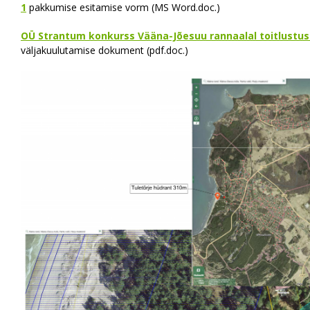
1
pakkumise esitamise vorm (MS Word.doc.)
OÜ Strantum konkurss Vääna-Jõesuu rannaalal toitlustu
väljakuulutamise dokument (pdf.doc.)