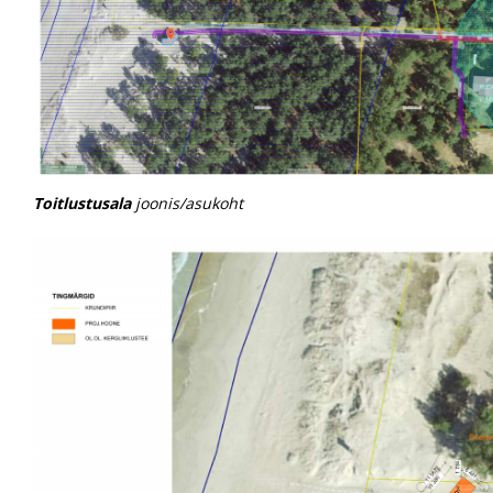
Toitlustusala
joonis/asukoht