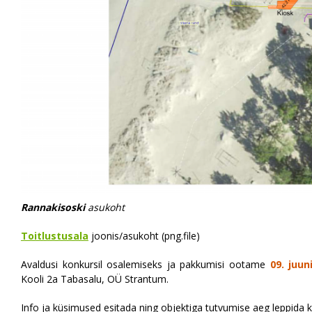
Rannakisoski
asukoht
Toitlustusala
joonis/asukoht (png.file)
Avaldusi konkursil osalemiseks ja pakkumisi ootame
09. juun
Kooli 2a Tabasalu, OÜ Strantum.
Info ja küsimused esitada ning objektiga tutvumise aeg leppida k