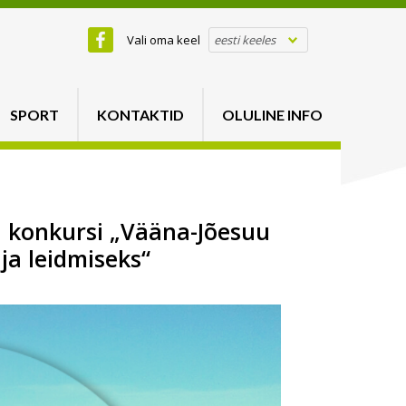
Vali oma keel
eesti keeles
SPORT
KONTAKTID
OLULINE INFO
 konkursi „Vääna-Jõesuu
ja leidmiseks“