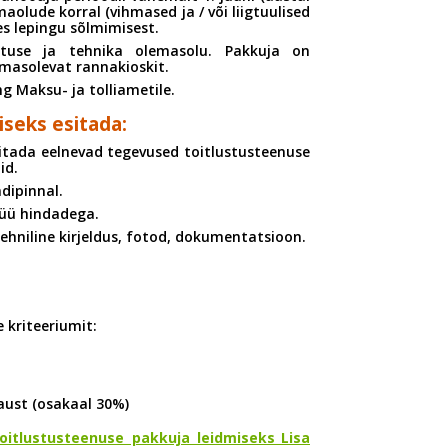
maolude korral (vihmased ja / või liigtuulised
tes lepingu sõlmimisest.
tuse ja tehnika olemasolu. Pakkuja on
masolevat rannakioskit.
g Maksu- ja tolliametile.
iseks esitada:
Esitada eelnevad tegevused toitlustusteenuse
id.
dipinnal.
nüü hindadega.
hniline kirjeldus, fotod, dokumentatsioon.
 kriteeriumit:
aust (osakaal 30%)
itlustusteenuse pakkuja leidmiseks_Lisa