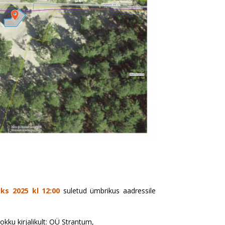
iks 2025 kl 12:00
suletud ümbrikus aadressile
okku kirjalikult: OÜ Strantum,