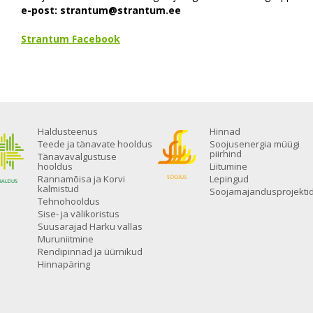
e-post:
strantum@strantum.ee
Strantum Facebook
Haldusteenus
Hinnad
Teede ja tänavate hooldus
Soojusenergia müügi
piirhind
Tänavavalgustuse
hooldus
Liitumine
Rannamõisa ja Korvi
Lepingud
kalmistud
Soojamajandusprojekti
Tehnohooldus
Sise- ja välikoristus
Suusarajad Harku vallas
Muruniitmine
Rendipinnad ja üürnikud
Hinnapäring