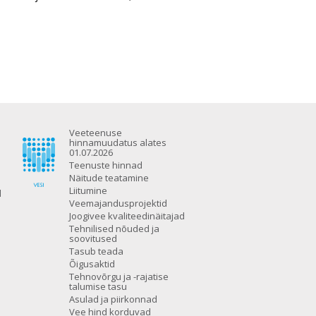
Veeteenuse
hinnamuudatus alates
01.07.2026
Teenuste hinnad
Näitude teatamine
Liitumine
d
Veemajandusprojektid
Joogivee kvaliteedinäitajad
Tehnilised nõuded ja
soovitused
Tasub teada
Õigusaktid
Tehnovõrgu ja -rajatise
talumise tasu
Asulad ja piirkonnad
Vee hind korduvad