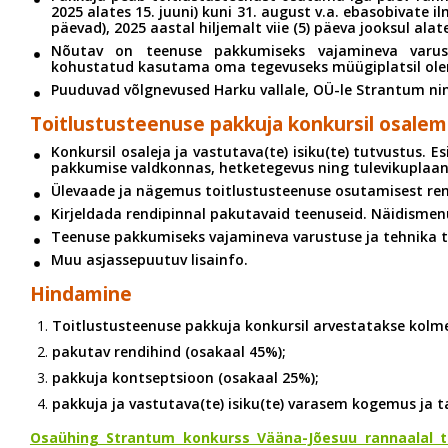
2025 alates 15. juuni) kuni 31. august v.a. ebasobivate il
päevad), 2025 aastal hiljemalt viie (5) päeva jooksul ala
Nõutav on teenuse pakkumiseks vajamineva varus
kohustatud kasutama oma tegevuseks müügiplatsil ole
Puuduvad võlgnevused Harku vallale, OÜ-le Strantum nin
Toitlustusteenuse pakkuja konkursil osalem
Konkursil osaleja ja vastutava(te) isiku(te) tutvustus. 
pakkumise valdkonnas, hetketegevus ning tulevikuplaan
Ülevaade ja nägemus toitlustusteenuse osutamisest ren
Kirjeldada rendipinnal pakutavaid teenuseid. Näidisme
Teenuse pakkumiseks vajamineva varustuse ja tehnika te
Muu asjassepuutuv lisainfo.
Hindamine
Toitlustusteenuse pakkuja konkursil arvestatakse kolme
pakutav rendihind (osakaal 45%);
pakkuja kontseptsioon (osakaal 25%);
pakkuja ja vastutava(te) isiku(te) varasem kogemus ja t
Osaühing Strantum konkurss Vääna-Jõesuu rannaalal to