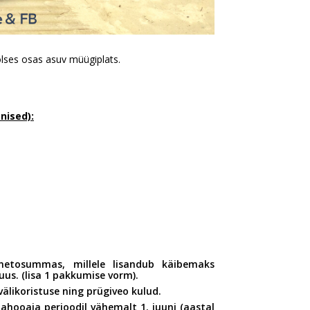
s osas asuv müügiplats.
nised):
netosummas, millele lisandub käibemaks
us. (lisa 1 pakkumise vorm).
 välikoristuse ning prügiveo kulud.
hooaja perioodil vähemalt 1. juuni (aastal