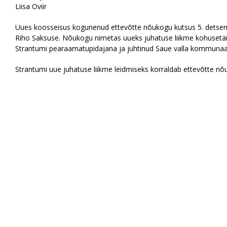
Liisa Oviir
Uues koosseisus kogunenud ettevõtte nõukogu kutsus 5. detsembr
Riho Saksuse. Nõukogu nimetas uueks juhatuse liikme kohusetä
Strantumi pearaamatupidajana ja juhtinud Saue valla kommunaa
Strantumi uue juhatuse liikme leidmiseks korraldab ettevõtte nõ