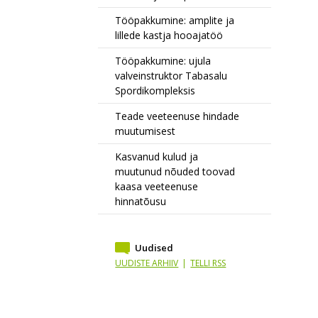
Tööpakkumine: amplite ja
lillede kastja hooajatöö
Tööpakkumine: ujula
valveinstruktor Tabasalu
Spordikompleksis
Teade veeteenuse hindade
muutumisest
Kasvanud kulud ja
muutunud nõuded toovad
kaasa veeteenuse
hinnatõusu
Uudised
UUDISTE ARHIIV
|
TELLI RSS