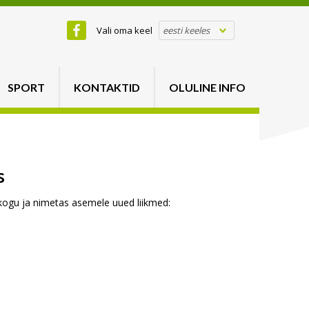
Vali oma keel
eesti keeles
SPORT
KONTAKTID
OLULINE INFO
s
ukogu ja nimetas asemele uued liikmed: