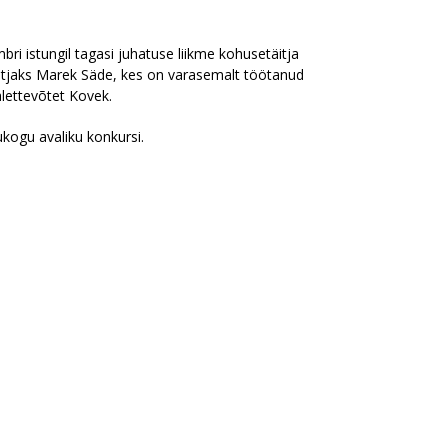
i istungil tagasi juhatuse liikme kohusetäitja
itjaks Marek Säde, kes on varasemalt töötanud
lettevõtet Kovek.
ukogu avaliku konkursi.