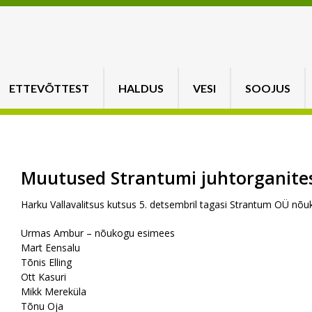
ETTEVÕTTEST
HALDUS
VESI
SOOJUS
Muutused Strantumi juhtorganite
Harku Vallavalitsus kutsus 5. detsembril tagasi Strantum OÜ nõ
Urmas Ambur – nõukogu esimees
Mart Eensalu
Tõnis Elling
Ott Kasuri
Mikk Mereküla
Tõnu Oja