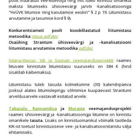
poolt määratud vee-ettevõtja ning mis tuleb kinnistu omanikul
maksta liitumiseks ühisveevärgi ja/või -kanalisatsiooniga
"HvÜVK liitumise ning kasutamise eeskiri" § 2 p 19. Liitumistasu
arvutamine ja tasumise kord § 9).
Konkurentsiameti poolt kooskõlastatud liitumistasu
metoodika:
otsus
pdf.doc
Osaühing Strantum ühisveevärgi ja –kanalisatsiooni
liitumistasu arvutamise metoodika
pdf.doc
Vääna-Jõesuu, Viti ja Suurupi veemajandusprojekti
raames
liituvate kinnistute liitumistasu suuruseks on 384 € (hind
sisaldab käibemaksu).
Liitumistasu tuleb tasuda kolmekümne (30) kalendripäeva
jooksul alates liitumislepingu sõlmimise kuupäevast Strantumi
arveldusarvele vastavalt esitatud arvele.
Tabasalu, Rannamõisa
ja
Muraste
veemajandusprojekti
raames ühisveevärgi ja -kanalisatsiooniga liitumine on kinnistu
omanikele
tasuta
. Lisaks on kinnistuomanikul võimalik taotleda
KIK-ist toetust kinnistusisese vee- ja kanalisatsioonitaristu välja
ehitamiseks.