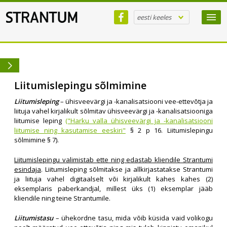
eesti keeles
Liitumislepingu sõlmimine
Liitumisleping
– ühisveevärgi ja -kanalisatsiooni vee-ettevõtja ja
liituja vahel kirjalikult sõlmitav ühisveevärgi ja -kanalisatsiooniga
liitumise leping
("Harku valla ühisveevärgi ja -kanalisatsiooni
liitumise ning kasutamise eeskiri"
§ 2 p 16. Liitumislepingu
sõlmimine § 7).
Liitumislepingu valimistab ette ning edastab kliendile Strantumi
esindaja
. Liitumisleping sõlmitakse ja allkirjastatakse Strantumi
ja liituja vahel digitaalselt või kirjalikult kahes kahes (2)
eksemplaris paberkandjal, millest üks (1) eksemplar jääb
kliendile ning teine Strantumile.
Liitumistasu
– ühekordne tasu, mida võib küsida vaid volikogu