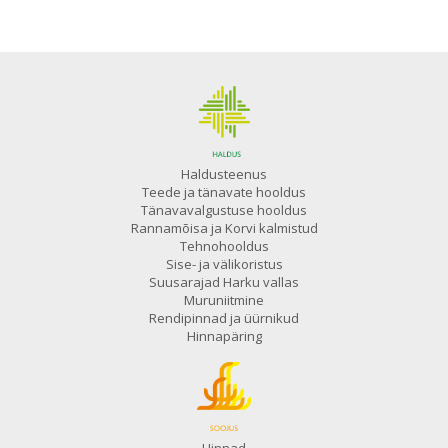
Haldusteenus
Teede ja tänavate hooldus
Tänavavalgustuse hooldus
Rannamõisa ja Korvi kalmistud
Tehnohooldus
Sise- ja välikoristus
Suusarajad Harku vallas
Muruniitmine
Rendipinnad ja üürnikud
Hinnapäring