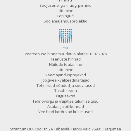
Hinnad
Soojusenergia müügi piirhind
Liitumine
Lepingud
Soojamajandusprojektid
Veeteenuse hinnamuudatus alates 01.07.2026
Teenuste hinnad
Näitude teatamine
Liitumine
Veemajandusprojektid
Joogivee kvaliteedinäitajad
Tehnilised nõuded ja soovitused
Tasub teada
Õigusaktid
Tehnovõrgu ja -rajatise talumise tasu
Asulad ja piirkonnad
Vee hind korduvad küsimused
Strantum OÜ, Kooli tn 2A Tabasalu
Harku vald 76901, Harjumaa