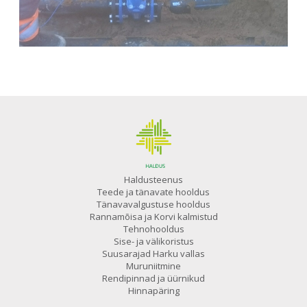
Haldusteenus
Teede ja tänavate hooldus
Tänavavalgustuse hooldus
Rannamõisa ja Korvi kalmistud
Tehnohooldus
Sise- ja välikoristus
Suusarajad Harku vallas
Muruniitmine
Rendipinnad ja üürnikud
Hinnapäring