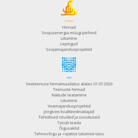
Hinnad
Soojusenergia müügi piirhind
Liitumine
Lepingud
Soojamajandusprojektid
Veeteenuse hinnamuudatus alates 01.07.2026
Teenuste hinnad
Näitude teatamine
Liitumine
Veemajandusprojektid
Joogivee kvaliteedinäitajad
Tehnilised nõuded ja soovitused
Tasub teada
Õigusaktid
Tehnovõrgu ja -rajatise talumise tasu