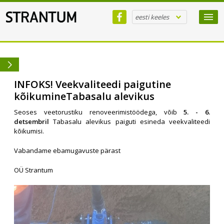
eesti keeles
INFOKS! Veekvaliteedi paigutine
kõikumineTabasalu alevikus
Seoses veetorustiku renoveerimistöödega, võib
5. - 6.
detsembril
Tabasalu alevikus paiguti esineda veekvaliteedi
kõikumisi.
Vabandame ebamugavuste pärast
OÜ Strantum