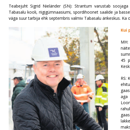
Teabejuht Sigrid Nieländer (SN): Strantum varustab soojaga 
Tabasalu kooli, riigigümnaasiumi, spordihoonet saalide ja basse
väga suur tarbija ehk septembris valmiv Tabasalu ärikeskus. Ka o
Kui 
MH: 
näit
summ
45 p
Kesk
RS: K
ehit
gaas
aga 
Loo
rahu
gaas
lakk
maks