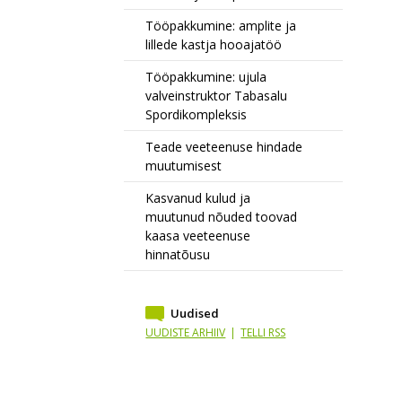
Tööpakkumine: amplite ja
lillede kastja hooajatöö
Tööpakkumine: ujula
valveinstruktor Tabasalu
Spordikompleksis
Teade veeteenuse hindade
muutumisest
Kasvanud kulud ja
muutunud nõuded toovad
kaasa veeteenuse
hinnatõusu
Uudised
UUDISTE ARHIIV
|
TELLI RSS