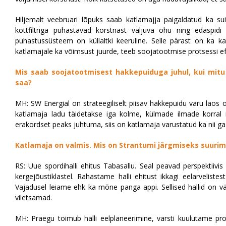
Hiljemalt veebruari lõpuks saab katlamajja paigaldatud ka su
kottfiltriga puhastavad korstnast väljuva õhu ning edaspidi 
puhastussüsteem on küllaltki keeruline. Selle pärast on ka k
katlamajale ka võimsust juurde, teeb soojatootmise protsessi e
Mis saab soojatootmisest hakkepuiduga juhul, kui mitu
saa?
MH: SW Energial on strateegiliselt piisav hakkepuidu varu laos 
katlamaja ladu täidetakse iga kolme, külmade ilmade korral 
erakordset peaks juhtuma, siis on katlamaja varustatud ka nii gaas
Katlamaja on valmis. Mis on Strantumi järgmiseks suurim
RS: Uue spordihalli ehitus Tabasallu. Seal peavad perspektiivis 
kergejõustiklastel. Rahastame halli ehitust ikkagi eelarvelistes
Vajadusel leiame ehk ka mõne panga appi. Sellised hallid on 
viletsamad.
MH: Praegu toimub halli eelplaneerimine, varsti kuulutame pr