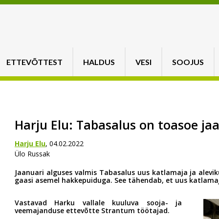
ETTEVÕTTEST
HALDUS
VESI
SOOJUS
Harju Elu: Tabasalus on toasoe j
Harju Elu
, 04.02.2022
Ülo Russak
Jaanuari alguses valmis Tabasalus uus katlamaja ja alevi
gaasi asemel hakkepuiduga. See tähendab, et uus katlamaj
Vastavad Harku vallale kuuluva sooja- ja
veemajanduse ettevõtte Strantum töötajad.