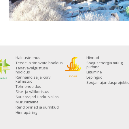
Haldusteenus
Hinnad
Teede ja tänavate hooldus
Soojusenergia müügi
piirhind
Tänavavalgustuse
hooldus
Liitumine
Rannamõisa ja Korvi
Lepingud
kalmistud
Soojamajandusprojekti
Tehnohooldus
Sise- ja välikoristus
Suusarajad Harku vallas
Muruniitmine
Rendipinnad ja üürnikud
Hinnapäring