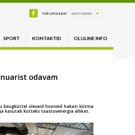
Vali oma keel
eesti keeles
SPORT
KONTAKTID
OLULINE INFO
aanuarist odavam
ku kaugküttel olevaid hooneid hakati kütma
a kasutab kütteks taastuvenergia allikat.