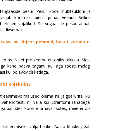
itsugaaside pesur. Pesur koos multitsükloni ja
väljub korstnast ainult puhas veeaur. Selline
atsetused vajalikud. Suitsugaaside pesur annab
fektiivsemaks.
 talve on järjest pehmed, haket varuda ei
olemas. Nii et probleeme ei tohiks tekkida. Meie
iga kahe päeva tagant. Kui aga tõesti midagi
i kui põlevkiviõli katlaga.
aks objektiks?
treenimisvõimalused olema nii jalgpalluritel kui
t vahenditest, nii valla kui Strantumi rahadega.
väga paljudes Soome omavalitsutes, meie ei ole
ojekteerimiseks välja hanke. Aasta lõpuks peab