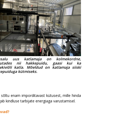
asalu uus katlamaja on kolmekordne,
utades nii hakkepuidu, gaasi kui ka
vkiviõli katla. Mõeldud on katlamaja siiski
epuiduga kütmiseks.
sõltu enam imporditavast kütusest, mille hinda
gab kindluse tarbijate energiaga varustamisel.
avad?