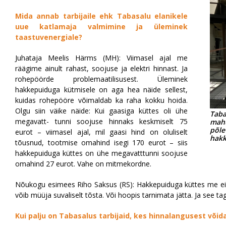
Mida annab tarbijaile ehk Tabasalu elanikele
uue katlamaja valmimine ja üleminek
taastuvenergiale?
Juhataja Meelis Härms (MH): Viimasel ajal me
räägime ainult rahast, soojuse ja elektri hinnast. Ja
rohepöörde problemaatilisusest. Üleminek
hakkepuiduga kütmisele on aga hea näide sellest,
kuidas rohepööre võimaldab ka raha kokku hoida.
Olgu siin väike näide: Kui gaasiga küttes oli ühe
Tab
megavatt- tunni soojuse hinnaks keskmiselt 75
mah
põle
eurot – viimasel ajal, mil gaasi hind on oluliselt
hakk
tõusnud, tootmise omahind isegi 170 eurot – siis
hakkepuiduga küttes on ühe megavatttunni soojuse
omahind 27 eurot. Vahe on mitmekordne.
Nõukogu esimees Riho Saksus (RS): Hakkepuiduga küttes me ei 
võib müüja suvaliselt tõsta. Või hoopis tarnimata jätta. Ja see ta
Kui palju on Tabasalus tarbijaid, kes hinnalangusest võid