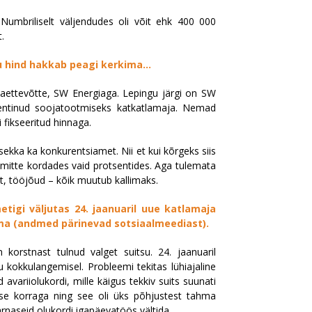
Numbriliselt väljendudes oli võit ehk 400 000
.
u hind hakkab peagi kerkima...
ettevõtte, SW Energiaga. Lepingu järgi on SW
e rentinud soojatootmiseks katkatlamaja. Nemad
fikseeritud hinnaga.
ekka ka konkurentsiamet. Nii et kui kõrgeks siis
e mitte kordades vaid protsentides. Aga tulemata
it, tööjõud – kõik muutub kallimaks.
tigi väljutas 24. jaanuaril uue katlamaja
hma (andmed pärinevad sotsiaalmeediast).
 korstnast tulnud valget suitsu. 24. jaanuaril
 kokkulangemisel. Probleemi tekitas lühiajaline
avariiolukordi, mille käigus tekkiv suits suunati
ese korraga ning see oli üks põhjustest tahma
arnaseid olukordi igapäevatöös vältida.