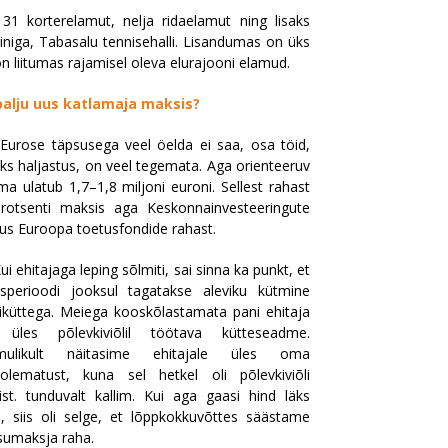
31 korterelamut, nelja ridaelamut ning lisaks
iniga, Tabasalu tennisehalli. Lisandumas on üks
n liitumas rajamisel oleva elurajooni elamud.
palju uus katlamaja maksis?
Eurose täpsusega veel öelda ei saa, osa töid,
eks haljastus, on veel tegemata. Aga orienteeruv
a ulatub 1,7–1,8 miljoni euroni. Sellest rahast
rotsenti maksis aga Keskonnainvesteeringute
us Euroopa toetusfondide rahast.
ui ehitajaga leping sõlmiti, sai sinna ka punkt, et
usperioodi jooksul tagatakse aleviku kütmine
iküttega. Meiega kooskõlastamata pani ehitaja
üles põlevkiviõlil töötava kütteseadme.
mulikult näitasime ehitajale üles oma
lolematust, kuna sel hetkel oli põlevkiviõli
ist. tunduvalt kallim. Kui aga gaasi hind läks
e, siis oli selge, et lõppkokkuvõttes säästame
umaksja raha.