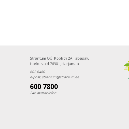
Strantum OÜ, Kooli tn 2A Tabasalu
Harku vald 76901, Harjumaa
602 6480
e-post:
strantum@strantum.ee
600 7800
24h avaritelefon