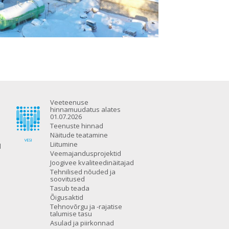
Veeteenuse
hinnamuudatus alates
01.07.2026
Teenuste hinnad
Näitude teatamine
Liitumine
d
Veemajandusprojektid
Joogivee kvaliteedinäitajad
Tehnilised nõuded ja
soovitused
Tasub teada
Õigusaktid
Tehnovõrgu ja -rajatise
talumise tasu
Asulad ja piirkonnad