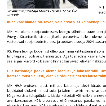
MH: 
Strantumi juhataja Meelis Härms. Foto: Ülo
eurot
Russak
Kuna kõik hinnad tõusevad, võib arvata, et ka hakkepuid
MH: Me oleme soojatootmiseks lepingu sõlminud suure energia
Energia Strantumile strateegiliseks partneriks, kellele olem
vastutavad sooja tootmise eest ja toodavad sooja 2024. aastani 
RS: Peale lepingu lõppemist ütleb uue hinna kehtestamisel sõna s
hind kujuneb, võib ainult ennustada. Aga tõenäoline kasv ei tul
see ei jää, kuivõrd kõik sisendihinnad kasvavad: elekter, hakkepu
Uus katlamaja peaks olema loodus- ja inimsõbralik. Ome
korsten musta suitsu, elanike rõdudele sattus lausa ta
MH: 99,9 protsenti ajast, mil uus katlamaja alevit kütab, on
kirjeldatud olukord – must suits ja tahm – tekkis mitme asjaolu
tõrge korstna tuhapüüduris. Lisaks katsetati võimalikke erinevaid 
avariikorstnasse. Kõik protsessid ei õnnestunud paraku esim
väljumisel korstnast. Kõik katsetused on aga hädavajalikud, et s