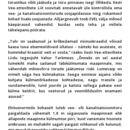
torustikus võib jäätuda ja toru pinnases isegi lõhkeda. Eesti
Vee-ettevõtete Liit soovitab ennetavalt üle kontrollida oma
vee- ja kanalisatsioonitorude soojapidavuse ning riskantsed
kohad lisaks soojustada. Alljärgnevalt toob EVEL välja mõned
käepärased vahendid, kuidas seda teha ja millele
tähelepanu pöörata.
„Talv on saabunud ja krõbedamad miinuskraadid võivad
kaasa tuua ebameeldivaid üllatusi – näiteks kui avastate, et
hommikul kraanist vett ei voola,“ rääkis Eesti Vee-ettevõtete
Liidu tegevjuht Vahur Tarkmees. „Õnneks on sel aastal
lumekiht maha sadanud läbikülmumata maapinnale, mis
vähendab mõnevõrra torude jäätumise riski. Lumevaip on
nimelt väga hea külmakaitse. Seega esimese asjana võiks
kuhjata külmanõrkadesse kohtadesse, nagu trassile ja
vundamendile, lund juurde ja kaitsta sellega pakase eest
külma keldrit, kus veetorud ja veemõõdusilm enamasti
asuvad.“
Ehitusnormide kohaselt tuleb vee- või kanalisatsioonitoru
paigaldada vähemalt 1,8 m sügavusele maapinnast ehk
allapoole maapinna külmumise piiri, kuid vanemate hoonete
ümbruses on mullakiht sageli paigast nihkunud või kulunud,
mis muudab torustiku rohkem külmatundlikuks.