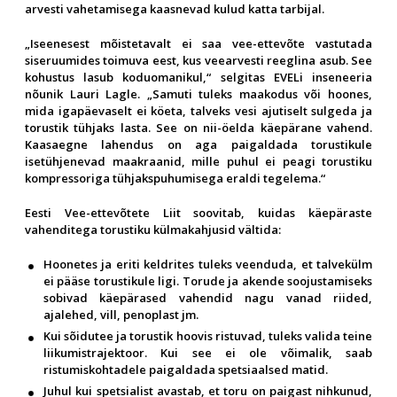
arvesti vahetamisega kaasnevad kulud katta tarbijal.
„Iseenesest mõistetavalt ei saa vee-ettevõte vastutada
siseruumides toimuva eest, kus veearvesti reeglina asub. See
kohustus lasub koduomanikul,“ selgitas EVELi inseneeria
nõunik Lauri Lagle. „Samuti tuleks maakodus või hoones,
mida igapäevaselt ei köeta, talveks vesi ajutiselt sulgeda ja
torustik tühjaks lasta. See on nii-öelda käepärane vahend.
Kaasaegne lahendus on aga paigaldada torustikule
isetühjenevad maakraanid, mille puhul ei peagi torustiku
kompressoriga tühjakspuhumisega eraldi tegelema.“
Eesti Vee-ettevõtete Liit soovitab, kuidas käepäraste
vahenditega torustiku külmakahjusid vältida:
Hoonetes ja eriti keldrites tuleks veenduda, et talvekülm
ei pääse torustikule ligi. Torude ja akende soojustamiseks
sobivad käepärased vahendid nagu vanad riided,
ajalehed, vill, penoplast jm.
Kui sõidutee ja torustik hoovis ristuvad, tuleks valida teine
liikumistrajektoor. Kui see ei ole võimalik, saab
ristumiskohtadele paigaldada spetsiaalsed matid.
Juhul kui spetsialist avastab, et toru on paigast nihkunud,