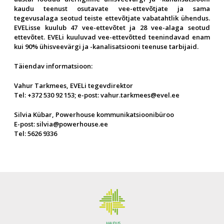
kaudu teenust osutavate vee-ettevõtjate ja sama
tegevusalaga seotud teiste ettevõtjate vabatahtlik ühendus.
EVELisse kuulub 47 vee-ettevõtet ja 28 vee-alaga seotud
ettevõtet. EVELi kuuluvad vee-ettevõtted teenindavad enam
kui 90% ühisveevärgi ja -kanalisatsiooni teenuse tarbijaid.
Täiendav informatsioon:
Vahur Tarkmees, EVELi tegevdirektor
Tel: +372 530 92 153; e-post:
vahur.tarkmees@evel.ee
Silvia Kübar, Powerhouse kommunikatsioonibüroo
E-post:
silvia@powerhouse.ee
Tel: 5626 9336