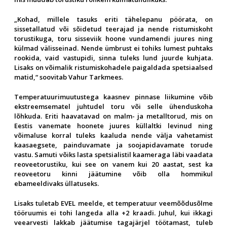
„Kohad, millele tasuks eriti tähelepanu pöörata, on
sissetallatud või sõidetud teerajad ja nende ristumiskoht
torustikuga, toru sisseviik hoone vundamendi juures ning
külmad välisseinad. Nende ümbrust ei tohiks lumest puhtaks
rookida, vaid vastupidi, sinna tuleks lund juurde kuhjata.
Lisaks on võimalik ristumiskohadele paigaldada spetsiaalsed
matid,“ soovitab Vahur Tarkmees.
Temperatuurimuutustega kaasnev pinnase liikumine võib
ekstreemsematel juhtudel toru või selle ühenduskoha
lõhkuda. Eriti haavatavad on malm- ja metalltorud, mis on
Eestis vanemate hoonete juures küllaltki levinud ning
võimaluse korral tuleks kaaluda nende välja vahetamist
kaasaegsete, painduvamate ja soojapidavamate torude
vastu. Samuti võiks lasta spetsialistil kaameraga läbi vaadata
reoveetorustiku, kui see on vanem kui 20 aastat, sest ka
reoveetoru kinni jäätumine võib olla hommikul
ebameeldivaks üllatuseks.
Lisaks tuletab EVEL meelde, et temperatuur veemõõdusõlme
tööruumis ei tohi langeda alla +2 kraadi. Juhul, kui ikkagi
veearvesti lakkab jäätumise tagajärjel töötamast, tuleb