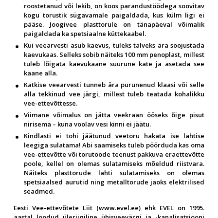
roostetanud või lekib, on koos parandustöödega soovitav
kogu torustik sügavamale paigaldada, kus külm ligi ei
pääse. Joogivee plasttorule on tänapäeval võimalik
paigaldada ka spetsiaalne küttekaabel.
Kui veearvesti asub kaevus, tuleks talveks ära soojustada
kaevukaas. Selleks sobib näiteks 100 mm penoplast, millest
tuleb lõigata kaevukaane suurune kate ja asetada see
kaane alla.
Katkise veearvesti tunneb ära purunenud klaasi või selle
alla tekkinud vee järgi, millest tuleb teatada kohalikku
vee-ettevõttesse.
Viimane võimalus on jätta veekraan ööseks õige pisut
nirisema – kuna voolav vesi kinni ei jäätu.
Kindlasti ei tohi jäätunud veetoru hakata ise lahtise
leegiga sulatama! Abi saamiseks tuleb pöörduda kas oma
vee-ettevõtte või torutööde teenust pakkuva eraettevõtte
poole, kellel on olemas sulatamiseks mõeldud riistvara.
Näiteks plasttorude lahti sulatamiseks on olemas
spetsiaalsed aurutid ning metalltorude jaoks elektrilised
seadmed.
Eesti Vee-ettevõtete Liit (www.evel.ee) ehk EVEL on 1995.
aastal loodud üleriigiline ühisveevärgi ja -kanalisatsiooni