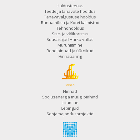
Haldusteenus
Teede ja tänavate hooldus
Tänavavalgustuse hooldus
Rannamõisa ja Korvi kalmistud
Tehnohooldus
Sise- ja välikoristus
Suusarajad Harku vallas
Muruniitmine
Rendipinnad ja üürnikud
Hinnapäring
Hinnad
Soojusenergia müügi piirhind
Liitumine
Lepingud
Soojamajandusprojektid